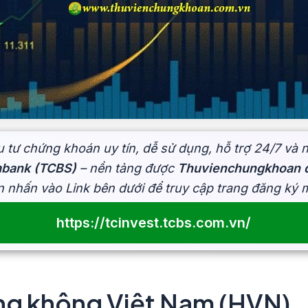
 tư chứng khoán uy tín, dễ sử dụng, hỗ trợ 24/7 và 
mbank (TCBS)
– nền tảng được
Thuvienchungkhoan đ
n nhấn vào Link bên dưới để truy cập trang đăng ký
https://tcinvest.tcbs.com.vn/
ng không Việt Nam (
HVN
)