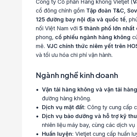
Công ty Cổ phần Hàng không Vietjet (
V
cổ đông chính gồm
Tập đoàn T&C, Sov
125 đường bay nội địa và quốc tế
, ph
nối Việt Nam với
5 thành phố lớn nhất 
phong,
cổ phiếu ngành hàng không
củ
mẽ.
VJC chính thức niêm yết trên HO
và tối ưu hóa chi phí vận hành.
Ngành nghề kinh doanh
Vận tải hàng không và vận tải hàn
đường hàng không.
Dịch vụ mặt đất
: Công ty cung cấp c
Dịch vụ bảo dưỡng và hỗ trợ kỹ thu
nhiên liệu máy bay, cùng các dịch vụ
Huấn luyện
: Vietjet cung cấp huấn l