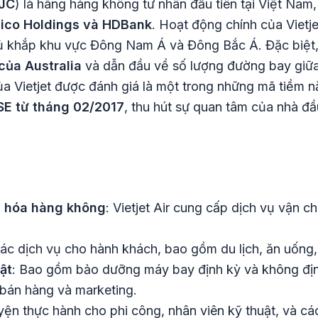
JC
) là hãng hàng không tư nhân đầu tiên tại Việt Nam
ico Holdings và HDBank
. Hoạt động chính của Vietje
ủ khắp khu vực Đông Nam Á và Đông Bắc Á. Đặc biệt
của Australia
và dẫn đầu về số lượng đường bay giữa 
a Vietjet được đánh giá là một trong những mã tiềm n
SE từ tháng 02/2017
, thu hút sự quan tâm của nhà đ
g hóa hàng không
: Vietjet Air cung cấp dịch vụ vận
ác dịch vụ cho hành khách, bao gồm du lịch, ăn uống, 
ật
: Bao gồm bảo dưỡng máy bay định kỳ và không địn
 bán hàng và marketing.
uyện thực hành cho phi công, nhân viên kỹ thuật, và c