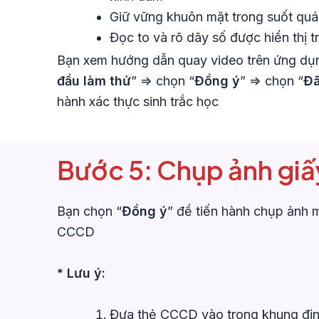
Giữ vững khuôn mặt trong suốt quá 
Đọc to và rõ dãy số được hiển thị t
Bạn xem hướng dẫn quay video trên ứng dụn
đầu làm thử
” => chọn “
Đồng ý
” => chọn “
Đã
hành xác thực sinh trắc học
Bước 5: Chụp ảnh giấy
Bạn chọn “
Đồng ý
” để tiến hành chụp ảnh 
CCCD
* Lưu ý:
Đưa thẻ CCCD vào trong khung địn