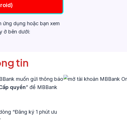
roid)
ên ứng dụng hoặc bạn xem
y ở bên dưới:
ng tin
Bank muốn gửi thông báo
Cấp quyền
” để MBBank
i dòng “Đăng ký 1 phút ưu
“