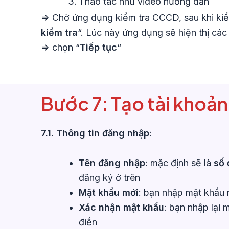
Thao tác như video hướng dẫn
=> Chờ ứng dụng kiểm tra CCCD, sau khi kiể
kiểm tra
“. Lúc này ứng dụng sẽ hiện thị cá
=> chọn “
Tiếp tục
“
Bước 7: Tạo tài kho
7.1. Thông tin đăng nhập
:
Tên đăng nhập
: mặc định sẽ là
số 
đăng ký ở trên
Mật khẩu mới
: bạn nhập mật khẩu
Xác nhận mật khẩu
: bạn nhập lại 
điền