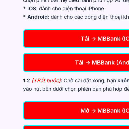
chọn phiên bản hệ điều hành phù hợp với đi
*
iOS
: dành cho điện thoại iPhone
*
Android:
dành cho các dòng điện thoại k
Tải -> MBBank (I
Tải -> MBBank (And
1.2
(*Bắt buộc)
:
Chờ cài đặt xong, bạn
khôn
vào nút bên dưới chọn phiên bản phù hơp 
Mở -> MBBank (I