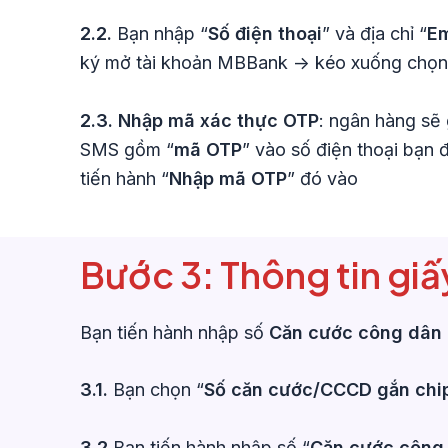
2.2.
Bạn nhập “
Số điện thoại
” và địa chỉ “
Em
ký mở tài khoản MBBank -> kéo xuống chọn
2.3. Nhập mã xác thực OTP
: ngân hàng sẽ 
SMS gồm “
mã OTP
” vào số điện thoại bạn 
tiến hành “
Nhập mã OTP
” đó vào
Bước 3: Thông tin giấ
Bạn tiến hành nhập số
Căn cước công dân
3.1.
Bạn chọn “
Số căn cước/CCCD gắn chi
3.2
Bạn tiến hành nhập số “
Căn cước công