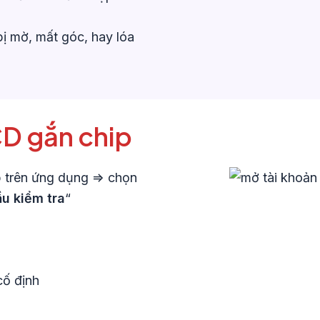
ị mờ, mất góc, hay lóa
CD gắn chip
 trên ứng dụng => chọn
ầu kiểm tra
“
cố định