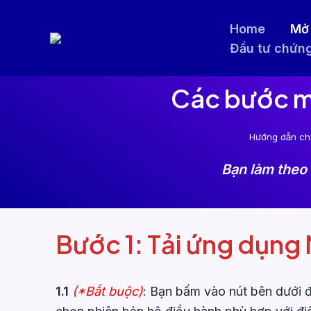
Nhảy
Home
Mở 
tới
Đầu tư chứn
nội
dung
Các bước m
Hướng dẫn chi
Bạn làm theo
Bước 1: Tải ứng dụn
1.1
(*Bắt buộc)
: Bạn bấm vào nút bên dưới