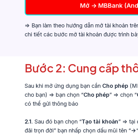
Mở -> MBBank (And
=> Bạn làm theo hướng dẫn mở tài khoản tr
chi tiết các bước mở tài khoản được trình bà
Bước 2: Cung cấp thô
Sau khi mở ứng dụng bạn cần
Cho phép
(MB
cho bạn) => bạn chọn “
Cho phép
” => chọn “
có thể gửi thông báo
2.1
. Sau đó bạn chọn “
Tạo tài khoản
” => tạ
đãi trọn đời” bạn nhấp chọn dấu mũi tên “
->