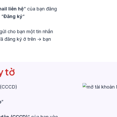
ail liên hệ
” của bạn đăng
 “
Đăng ký
“
gửi cho bạn một tin nhắn
đã đăng ký ở trên -> bạn
y tờ
(CCCD)
p
”
 dân (CCCD)
” của bạn vào