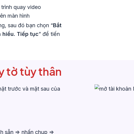
trình quay video
rên màn hình
g, sau đó bạn chọn “
Bắt
 hiểu. Tiếp tục
” để tiến
 tờ tùy thân
mặt trước và mặt sau của
h sẵn => nhấn chụp =>