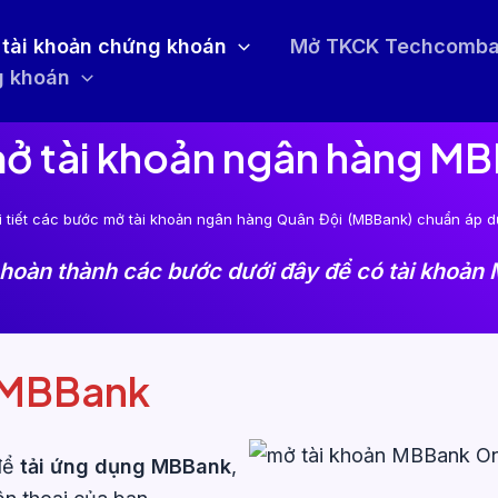
tài khoản chứng khoán
Mở TKCK Techcomb
g khoán
ở tài khoản ngân hàng MB
 tiết các bước mở tài khoản ngân hàng Quân Đội (MBBank) chuẩn áp 
 hoàn thành các bước dưới đây để có tài khoản
g MBBank
 để
tải ứng dụng MBBank
,