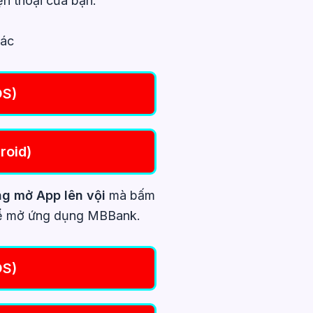
ện thoại của bạn.
hác
OS)
roid)
g mở App lên vội
mà bấm
để mở ứng dụng MBBank.
OS)