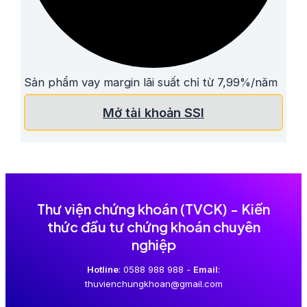
Sản phẩm vay margin lãi suất chỉ từ 7,99%/năm
Mở tài khoản SSI
Thư viện chứng khoán (TVCK) - Kiến
thức đầu tư chứng khoán chuyên
nghiệp
Hotline
: 0588 988 988 -
Email
:
thuvienchungkhoan@gmail.com