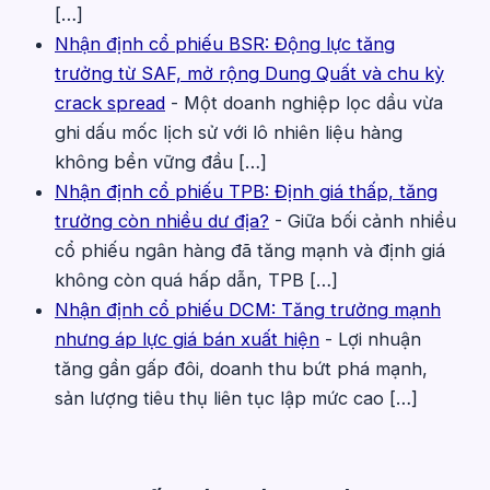
[…]
Nhận định cổ phiếu BSR: Động lực tăng
trưởng từ SAF, mở rộng Dung Quất và chu kỳ
crack spread
-
Một doanh nghiệp lọc dầu vừa
ghi dấu mốc lịch sử với lô nhiên liệu hàng
không bền vững đầu […]
Nhận định cổ phiếu TPB: Định giá thấp, tăng
trưởng còn nhiều dư địa?
-
Giữa bối cảnh nhiều
cổ phiếu ngân hàng đã tăng mạnh và định giá
không còn quá hấp dẫn, TPB […]
Nhận định cổ phiếu DCM: Tăng trưởng mạnh
nhưng áp lực giá bán xuất hiện
-
Lợi nhuận
tăng gần gấp đôi, doanh thu bứt phá mạnh,
sản lượng tiêu thụ liên tục lập mức cao […]