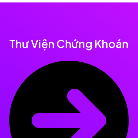
Nhảy
tới
Main
nội
Menu
dung
Thư Viện Chứng Khoán