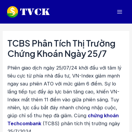
Nhảy
tới
Mai
nội
dung
Men
TCBS Phân Tích Thị Trường
Chứng Khoán Ngày 25/7
Phiên giao dịch ngày 25/07/24 khởi đầu với tâm lý
tiêu cực từ phía nhà đầu tư, VN-Index giảm mạnh
ngay sau phiên ATO với mức giảm 6 điểm. Sự lo
lắng tiếp tục đẩy áp lực bán tăng cao, khiến VN-
Index mất thêm 11 điểm vào giữa phiên sáng. Tuy
nhiên, lực cầu bắt đáy nhanh chóng nhập cuộc,
giúp chỉ số thu hẹp đà giảm. Cùng
chứng khoán
Techcombank
(TCBS) phân tích thị trường ngày
25/7/2024