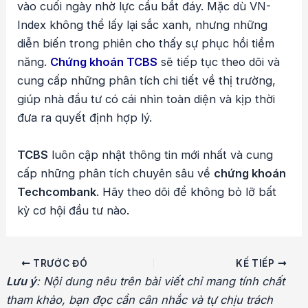
vào cuối ngày nhờ lực cầu bắt đáy. Mặc dù VN-
Index không thể lấy lại sắc xanh, nhưng những
diễn biến trong phiên cho thấy sự phục hồi tiềm
năng.
Chứng khoán TCBS
sẽ tiếp tục theo dõi và
cung cấp những phân tích chi tiết về thị trường,
giúp nhà đầu tư có cái nhìn toàn diện và kịp thời
đưa ra quyết định hợp lý.
TCBS
luôn cập nhật thông tin mới nhất và cung
cấp những phân tích chuyên sâu về
chứng khoán
Techcombank
. Hãy theo dõi để không bỏ lỡ bất
kỳ cơ hội đầu tư nào.
Điều
TRƯỚC ĐÓ
KẾ TIẾP
hướng
Lưu ý
: Nội dung nêu trên bài viết chỉ mang tính chất
bài
tham khảo, bạn đọc cần cân nhắc và tự chịu trách