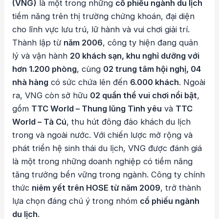
(VNG)
là một trong những
cổ phiếu ngành du lịch
tiềm năng trên thị trường chứng khoán, đại diện
cho lĩnh vực lưu trú, lữ hành và vui chơi giải trí.
Thành lập từ
năm 2006
, công ty hiện đang quản
lý và vận hành
20 khách sạn, khu nghỉ dưỡng với
hơn 1.200 phòng
, cùng
02 trung tâm hội nghị, 04
nhà hàng
có sức chứa lên đến
6.000 khách
. Ngoài
ra, VNG còn sở hữu
02 quần thể vui chơi nổi bật
,
gồm
TTC World – Thung lũng Tình yêu
và
TTC
World – Tà Cú
, thu hút đông đảo khách du lịch
trong và ngoài nước. Với chiến lược mở rộng và
phát triển hệ sinh thái du lịch, VNG được đánh giá
là một trong những doanh nghiệp có tiềm năng
tăng trưởng bền vững trong ngành. Công ty chính
thức
niêm yết trên HOSE từ năm 2009
, trở thành
lựa chọn đáng chú ý trong nhóm
cổ phiếu ngành
du lịch
.