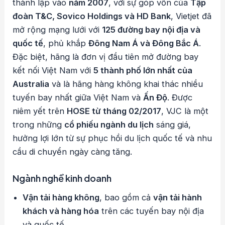
thành lập vào
năm 2007
, với sự góp vốn của
Tập
đoàn T&C, Sovico Holdings và HD Bank
, Vietjet đã
mở rộng mạng lưới với
125 đường bay nội địa và
quốc tế
, phủ khắp
Đông Nam Á và Đông Bắc Á
.
Đặc biệt, hãng là đơn vị đầu tiên mở đường bay
kết nối Việt Nam với
5 thành phố lớn nhất của
Australia
và là hãng hàng không khai thác nhiều
tuyến bay nhất giữa Việt Nam và
Ấn Độ
. Được
niêm yết trên
HOSE từ tháng 02/2017
, VJC là một
trong những
cổ phiếu ngành du lịch
sáng giá,
hưởng lợi lớn từ sự phục hồi du lịch quốc tế và nhu
cầu di chuyển ngày càng tăng.
Ngành nghề kinh doanh
Vận tải hàng không
, bao gồm cả
vận tải hành
khách và hàng hóa
trên các tuyến bay nội địa
và quốc tế.