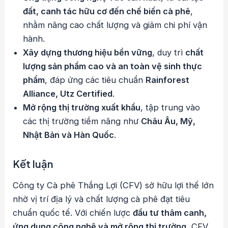
đất, canh tác hữu cơ đến chế biến cà phê
,
nhằm nâng cao chất lượng và giảm chi phí vận
hành.
Xây dựng thương hiệu bền vững
, duy trì
chất
lượng sản phẩm cao và an toàn vệ sinh thực
phẩm
, đáp ứng các tiêu chuẩn
Rainforest
Alliance, Utz Certified
.
Mở rộng thị trường xuất khẩu
, tập trung vào
các thị trường tiềm năng như
Châu Âu, Mỹ,
Nhật Bản và Hàn Quốc
.
Kết luận
Công ty Cà phê Thắng Lợi (CFV) sở hữu lợi thế lớn
nhờ vị trí địa lý và chất lượng cà phê đạt tiêu
chuẩn quốc tế. Với chiến lược
đầu tư thâm canh,
ứng dụng công nghệ và mở rộng thị trường
, CFV