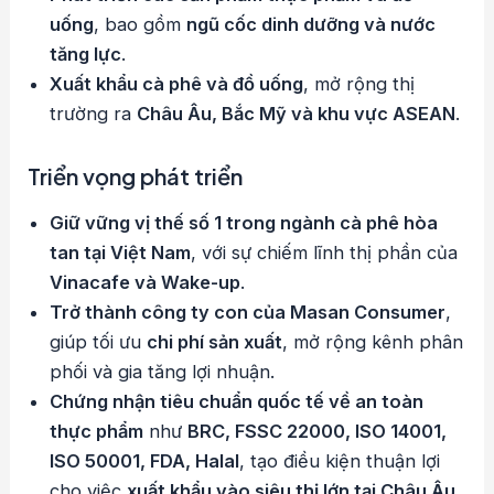
uống
, bao gồm
ngũ cốc dinh dưỡng và nước
tăng lực
.
Xuất khẩu cà phê và đồ uống
, mở rộng thị
trường ra
Châu Âu, Bắc Mỹ và khu vực ASEAN
.
Triển vọng phát triển
Giữ vững vị thế số 1 trong ngành cà phê hòa
tan tại Việt Nam
, với sự chiếm lĩnh thị phần của
Vinacafe và Wake-up
.
Trở thành công ty con của Masan Consumer
,
giúp tối ưu
chi phí sản xuất
, mở rộng kênh phân
phối và gia tăng lợi nhuận.
Chứng nhận tiêu chuẩn quốc tế về an toàn
thực phẩm
như
BRC, FSSC 22000, ISO 14001,
ISO 50001, FDA, Halal
, tạo điều kiện thuận lợi
cho việc
xuất khẩu vào siêu thị lớn tại Châu Âu