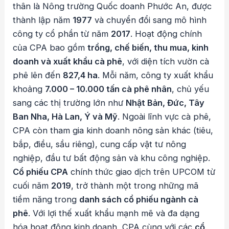
thân là Nông trường Quốc doanh Phước An, được
thành lập năm
1977
và chuyển đổi sang mô hình
công ty cổ phần từ năm
2017
. Hoạt động chính
của CPA bao gồm
trồng, chế biến, thu mua, kinh
doanh và xuất khẩu cà phê
, với diện tích vườn cà
phê lên đến
827,4 ha
. Mỗi năm, công ty xuất khẩu
khoảng
7.000 – 10.000 tấn cà phê nhân
, chủ yếu
sang các thị trường lớn như
Nhật Bản, Đức, Tây
Ban Nha, Hà Lan, Ý và Mỹ
. Ngoài lĩnh vực cà phê,
CPA còn tham gia kinh doanh nông sản khác (tiêu,
bắp, điều, sầu riêng), cung cấp vật tư nông
nghiệp, đầu tư bất động sản và khu công nghiệp.
Cổ phiếu CPA
chính thức giao dịch trên UPCOM từ
cuối năm
2019
, trở thành một trong những mã
tiềm năng trong
danh sách cổ phiếu ngành cà
phê
. Với lợi thế xuất khẩu mạnh mẽ và đa dạng
hóa hoạt động kinh doanh, CPA cùng với các
cổ