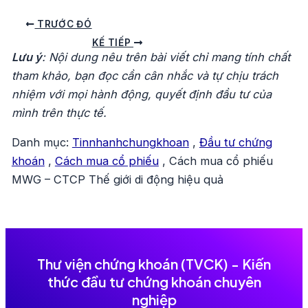
Điều
TRƯỚC ĐÓ
hướng
KẾ TIẾP
Lưu ý
: Nội dung nêu trên bài viết chỉ mang tính chất
bài
tham khảo, bạn đọc cần cân nhắc và tự chịu trách
viết
nhiệm với mọi hành động, quyết định đầu tư của
mình trên thực tế.
Danh mục:
Tinnhanhchungkhoan
,
Đầu tư chứng
khoán
,
Cách mua cổ phiếu
,
Cách mua cổ phiếu
MWG – CTCP Thế giới di động hiệu quả
Thư viện chứng khoán (TVCK) - Kiến
thức đầu tư chứng khoán chuyên
nghiệp