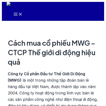
Nhảy
tới
Main
nội
Menu
dung
Cách mua cổ phiếu MWG –
CTCP Thế giới di động hiệu
quả
Công ty Cổ phần Đầu tư Thế Giới Di Động
(MWG)
là một trong những tập đoàn bán lẻ
hàng đầu tại Việt Nam, được thành lập vào năm
2004. Công ty hoạt động trong lĩnh vực bán lẻ
các sản phẩm công nghệ như điện thoại di động,
điện tử tiêu dùng, và thiết bị gia dụng thông qua