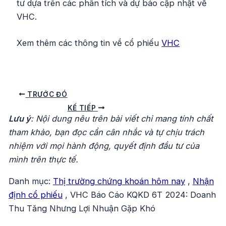
tư dựa trên các phân tích và dự báo cập nhật về
VHC.
Xem thêm các thông tin về cổ phiếu
VHC
Điều
TRƯỚC ĐÓ
hướng
KẾ TIẾP
Lưu ý
: Nội dung nêu trên bài viết chỉ mang tính chất
bài
tham khảo, bạn đọc cần cân nhắc và tự chịu trách
viết
nhiệm với mọi hành động, quyết định đầu tư của
mình trên thực tế.
Danh mục:
Thị trường chứng khoán hôm nay
,
Nhận
định cổ phiếu
,
VHC Báo Cáo KQKD 6T 2024: Doanh
Thu Tăng Nhưng Lợi Nhuận Gặp Khó