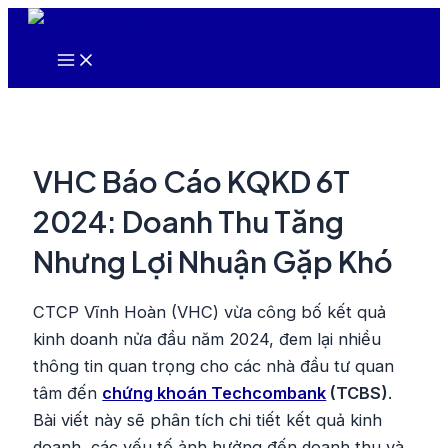
Nhảy
tới
Main
nội
Menu
dung
VHC Báo Cáo KQKD 6T
2024: Doanh Thu Tăng
Nhưng Lợi Nhuận Gặp Khó
CTCP Vĩnh Hoàn (VHC) vừa công bố kết quả
kinh doanh nửa đầu năm 2024, đem lại nhiều
thông tin quan trọng cho các nhà đầu tư quan
tâm đến
chứng khoán Techcombank
(TCBS)
.
Bài viết này sẽ phân tích chi tiết kết quả kinh
doanh, các yếu tố ảnh hưởng đến doanh thu và