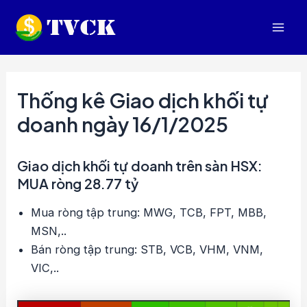
Nhảy
tới
Mai
nội
dung
Men
Thống kê Giao dịch khối tự
doanh ngày 16/1/2025
Giao dịch khối tự doanh trên sàn HSX:
MUA ròng 28.77 tỷ
Mua ròng tập trung: MWG, TCB, FPT, MBB,
MSN,..
Bán ròng tập trung: STB, VCB, VHM, VNM,
VIC,..