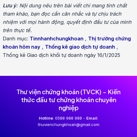
hướng
Lưu ý
: Nội dung nêu trên bài viết chỉ mang tính chất
bài
tham khảo, bạn đọc cần cân nhắc và tự chịu trách
viết
nhiệm với mọi hành động, quyết định đầu tư của mình
trên thực tế.
Danh mục:
Tinnhanhchungkhoan
,
Thị trường chứng
khoán hôm nay
,
Thống kê giao dịch tự doanh
,
Thống kê Giao dịch khối tự doanh ngày 16/1/2025
Thư viện chứng khoán (TVCK) - Kiến
thức đầu tư chứng khoán chuyên
nghiệp
Hotline
: 0588 988 988 -
Email
:
thuvienchungkhoan@gmail.com