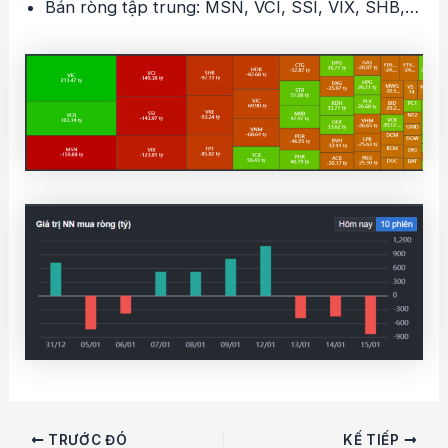
Bán ròng tập trung: MSN, VCI, SSI, VIX, SHB,…
Điều
TRƯỚC ĐÓ
KẾ TIẾP