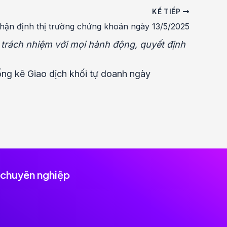
KẾ TIẾP
hận định thị trường chứng khoán ngày 13/5/2025
u trách nhiệm với mọi hành động, quyết định
ng kê Giao dịch khối tự doanh ngày
 chuyên nghiệp