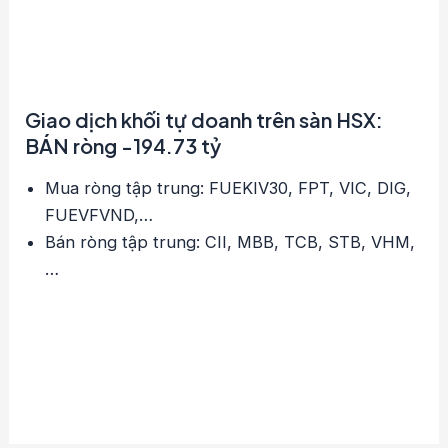
Giao dịch khối tự doanh trên sàn HSX:
BÁN ròng -194.73 tỷ
Mua ròng tập trung: FUEKIV30, FPT, VIC, DIG,
FUEVFVND,…
Bán ròng tập trung: CII, MBB, TCB, STB, VHM,
…