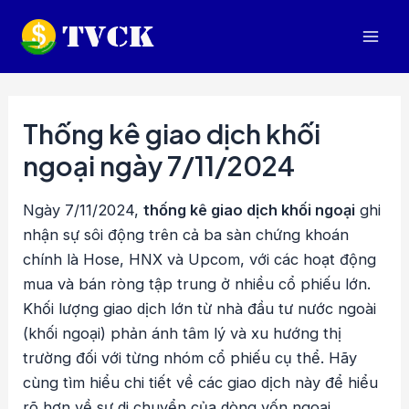
Nhảy
tới
Mai
nội
dung
Men
Thống kê giao dịch khối
ngoại ngày 7/11/2024
Ngày 7/11/2024,
thống kê giao dịch khối ngoại
ghi
nhận sự sôi động trên cả ba sàn chứng khoán
chính là Hose, HNX và Upcom, với các hoạt động
mua và bán ròng tập trung ở nhiều cổ phiếu lớn.
Khối lượng giao dịch lớn từ nhà đầu tư nước ngoài
(khối ngoại) phản ánh tâm lý và xu hướng thị
trường đối với từng nhóm cổ phiếu cụ thể. Hãy
cùng tìm hiểu chi tiết về các giao dịch này để hiểu
rõ hơn về sự di chuyển của dòng vốn ngoại.