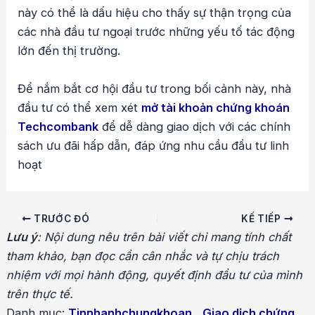
này có thể là dấu hiệu cho thấy sự thận trọng của
các nhà đầu tư ngoại trước những yếu tố tác động
lớn đến thị trường.
Để nắm bắt cơ hội đầu tư trong bối cảnh này, nhà
đầu tư có thể xem xét
mở tài khoản chứng khoán
Techcombank
để dễ dàng giao dịch với các chính
sách ưu đãi hấp dẫn, đáp ứng nhu cầu đầu tư linh
hoạt
Điều
TRƯỚC ĐÓ
KẾ TIẾP
hướng
Lưu ý
: Nội dung nêu trên bài viết chỉ mang tính chất
bài
tham khảo, bạn đọc cần cân nhắc và tự chịu trách
viết
nhiệm với mọi hành động, quyết định đầu tư của mình
trên thực tế.
Danh mục:
Tinnhanhchungkhoan
,
Giao dịch chứng