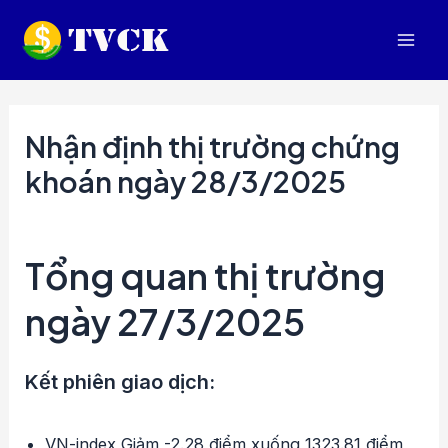
Nhảy
tới
Mai
nội
dung
Men
Nhận định thị trường chứng
khoán ngày 28/3/2025
Tổng quan thị trường
ngày 27/3/2025
Kết phiên giao dịch:
VN-index Giảm -2.28 điểm xuống 1323.81 điểm