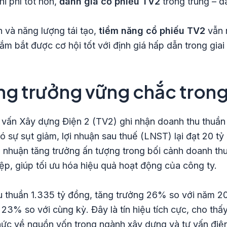
hi phí tốt hơn,
đánh giá cổ phiếu TV2
trong trung – dà
 và năng lượng tái tạo,
tiềm năng cổ phiếu TV2
vẫn r
ắm bắt được cơ hội tốt với định giá hấp dẫn trong gia
ăng trưởng vững chắc tron
vấn Xây dựng Điện 2 (TV2) ghi nhận doanh thu thuần
 sự sụt giảm, lợi nhuận sau thuế (LNST) lại đạt 20 t
 nhuận tăng trưởng ấn tượng trong bối cảnh doanh thu
iệp, giúp tối ưu hóa hiệu quả hoạt động của công ty.
thuần 1.335 tỷ đồng, tăng trưởng 26% so với năm 202
23% so với cùng kỳ. Đây là tín hiệu tích cực, cho thấ
hức về nguồn vốn trong ngành xây dựng và tư vấn điệ