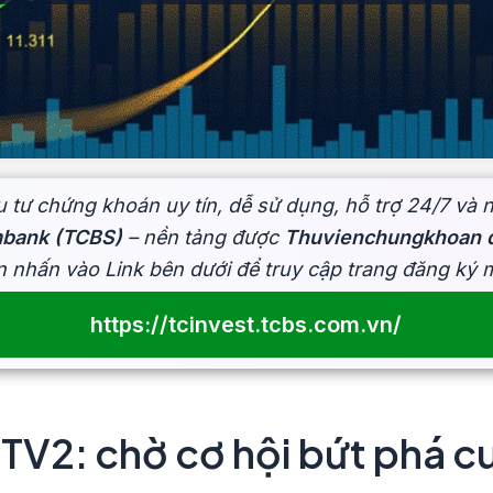
 tư chứng khoán uy tín, dễ sử dụng, hỗ trợ 24/7 và 
mbank (TCBS)
– nền tảng được
Thuvienchungkhoan đ
n nhấn vào Link bên dưới để truy cập trang đăng ký
https://tcinvest.tcbs.com.vn/
 TV2: chờ cơ hội bứt phá c