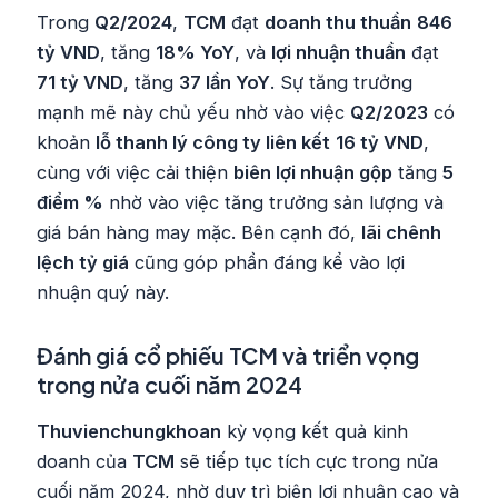
Trong
Q2/2024
,
TCM
đạt
doanh thu thuần
846
tỷ VND
, tăng
18% YoY
, và
lợi nhuận thuần
đạt
71 tỷ VND
, tăng
37 lần YoY
. Sự tăng trưởng
mạnh mẽ này chủ yếu nhờ vào việc
Q2/2023
có
khoản
lỗ thanh lý công ty liên kết
16 tỷ VND
,
cùng với việc cải thiện
biên lợi nhuận gộp
tăng
5
điểm %
nhờ vào việc tăng trưởng sản lượng và
giá bán hàng may mặc. Bên cạnh đó,
lãi chênh
lệch tỷ giá
cũng góp phần đáng kể vào lợi
nhuận quý này.
Đánh giá cổ phiếu TCM và triển vọng
trong nửa cuối năm 2024
Thuvienchungkhoan
kỳ vọng kết quả kinh
doanh của
TCM
sẽ tiếp tục tích cực trong nửa
cuối năm 2024, nhờ duy trì biên lợi nhuận cao và