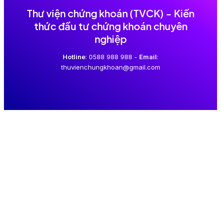
Thư viện chứng khoán (TVCK) - Kiến
thức đầu tư chứng khoán chuyên
nghiệp
Hotline
: 0588 988 988 -
Email
:
thuvienchungkhoan@gmail.com