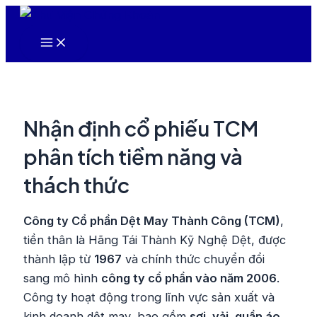
Nhảy
tới
Main
nội
Menu
dung
Nhận định cổ phiếu TCM
phân tích tiềm năng và
thách thức
Công ty Cổ phần Dệt May Thành Công (TCM)
,
tiền thân là Hãng Tái Thành Kỹ Nghệ Dệt, được
thành lập từ
1967
và chính thức chuyển đổi
sang mô hình
công ty cổ phần vào năm 2006
.
Công ty hoạt động trong lĩnh vực sản xuất và
kinh doanh dệt may, bao gồm
sợi, vải, quần áo,