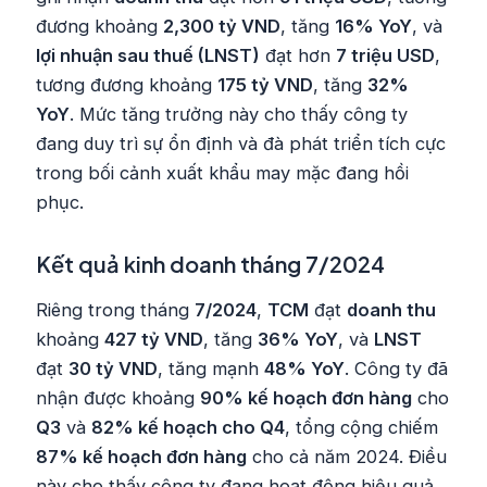
đương khoảng
2,300 tỷ VND
, tăng
16% YoY
, và
lợi nhuận sau thuế (LNST)
đạt hơn
7 triệu USD
,
tương đương khoảng
175 tỷ VND
, tăng
32%
YoY
. Mức tăng trưởng này cho thấy công ty
đang duy trì sự ổn định và đà phát triển tích cực
trong bối cảnh xuất khẩu may mặc đang hồi
phục.
Kết quả kinh doanh tháng 7/2024
Riêng trong tháng
7/2024
,
TCM
đạt
doanh thu
khoảng
427 tỷ VND
, tăng
36% YoY
, và
LNST
đạt
30 tỷ VND
, tăng mạnh
48% YoY
. Công ty đã
nhận được khoảng
90% kế hoạch đơn hàng
cho
Q3
và
82% kế hoạch cho Q4
, tổng cộng chiếm
87% kế hoạch đơn hàng
cho cả năm 2024. Điều
này cho thấy công ty đang hoạt động hiệu quả