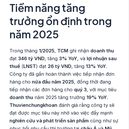
Tiềm năng tăng
trưởng ổn định trong
năm 2025
Trong tháng
1/2025
,
TCM
ghi nhận
doanh thu
đạt
346 tỷ VND
, tăng
3% YoY
, và
lợi nhuận sau
thuế
(
LNST
) đạt
26 tỷ VND
, tăng
13% YoY
.
Công ty đã gần hoàn thành việc tiếp nhận đơn
hàng cho
nửa đầu năm 2025
, đồng thời đang
tiếp nhận các đơn hàng cho
quý 3
, với mục tiêu
doanh thu
năm 2025 tăng trưởng
19% YoY
.
Thuvienchungkhoan
đánh giá rằng công ty sẽ
đạt được mục tiêu này nhờ vào việc đẩy mạnh
nghiên cứu và phát triển sản phẩm
cũng như sự
phục hồi nhu cầu thị trường tại
châu Á
và
Mỹ
.