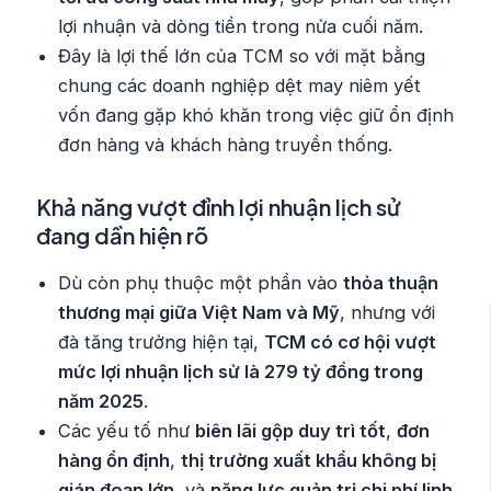
lợi nhuận và dòng tiền trong nửa cuối năm.
Đây là lợi thế lớn của TCM so với mặt bằng
chung các doanh nghiệp dệt may niêm yết
vốn đang gặp khó khăn trong việc giữ ổn định
đơn hàng và khách hàng truyền thống.
Khả năng vượt đỉnh lợi nhuận lịch sử
đang dần hiện rõ
Dù còn phụ thuộc một phần vào
thỏa thuận
thương mại giữa Việt Nam và Mỹ
, nhưng với
đà tăng trưởng hiện tại,
TCM có cơ hội vượt
mức lợi nhuận lịch sử là 279 tỷ đồng trong
năm 2025
.
Các yếu tố như
biên lãi gộp duy trì tốt
,
đơn
hàng ổn định
,
thị trường xuất khẩu không bị
gián đoạn lớn
, và
năng lực quản trị chi phí linh