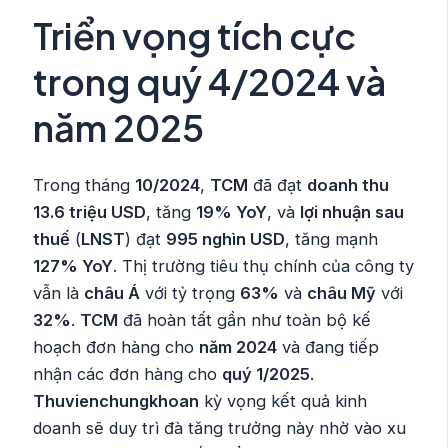
Triển vọng tích cực
trong quý 4/2024 và
năm 2025
Trong tháng
10/2024
,
TCM
đã đạt
doanh thu
13.6 triệu USD
, tăng
19% YoY
, và
lợi nhuận sau
thuế
(
LNST
) đạt
995 nghìn USD
, tăng mạnh
127% YoY
. Thị trường tiêu thụ chính của công ty
vẫn là
châu Á
với tỷ trọng
63%
và
châu Mỹ
với
32%
.
TCM
đã hoàn tất gần như toàn bộ kế
hoạch đơn hàng cho
năm 2024
và đang tiếp
nhận các đơn hàng cho
quý 1/2025
.
Thuvienchungkhoan
kỳ vọng kết quả kinh
doanh sẽ duy trì đà tăng trưởng này nhờ vào xu