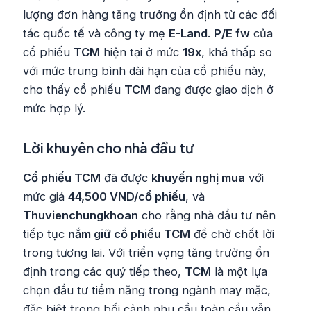
lượng đơn hàng tăng trưởng ổn định từ các đối
tác quốc tế và công ty mẹ
E-Land
.
P/E fw
của
cổ phiếu
TCM
hiện tại ở mức
19x
, khá thấp so
với mức trung bình dài hạn của cổ phiếu này,
cho thấy cổ phiếu
TCM
đang được giao dịch ở
mức hợp lý.
Lời khuyên cho nhà đầu tư
Cổ phiếu TCM
đã được
khuyến nghị mua
với
mức giá
44,500 VND/cổ phiếu
, và
Thuvienchungkhoan
cho rằng nhà đầu tư nên
tiếp tục
nắm giữ cổ phiếu TCM
để chờ chốt lời
trong tương lai. Với triển vọng tăng trưởng ổn
định trong các quý tiếp theo,
TCM
là một lựa
chọn đầu tư tiềm năng trong ngành may mặc,
đặc biệt trong bối cảnh nhu cầu toàn cầu vẫn