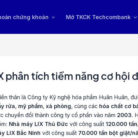
khoản chứng khoán
Mở TKCK Techcombank
X phân tích tiềm năng cơ hội 
 tiền thân là Công ty Kỹ nghệ hóa phẩm Huân Huân, đ
ẩy rửa
,
mỹ phẩm
,
xà phòng
, cùng các
hóa chất cơ b
hức chuyển đổi thành công ty cổ phần vào năm
2003
. 
gồm:
Nhà máy LIX Thủ Đức
với công suất
120.000 tấ
y LIX Bắc Ninh
với công suất
70.000 tấn bột giặt/n