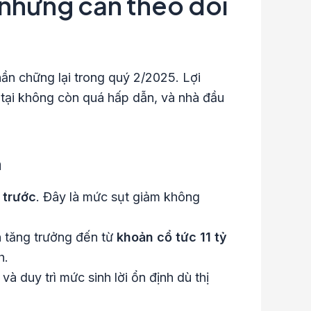
g nhưng cần theo dõi
ần chững lại trong quý 2/2025. Lợi
n tại không còn quá hấp dẫn, và nhà đầu
h
 trước
. Đây là mức sụt giảm không
n tăng trưởng đến từ
khoản cổ tức 11 tỷ
h.
và duy trì mức sinh lời ổn định dù thị