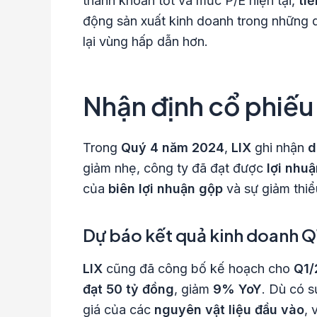
thanh khoản tốt và mức P/E hiện tại,
ti
động sản xuất kinh doanh trong những qu
lại vùng hấp dẫn hơn.
Nhận định cổ phiếu
Trong
Quý 4 năm 2024
,
LIX
ghi nhận
d
giảm nhẹ, công ty đã đạt được
lợi nhu
của
biên lợi nhuận gộp
và sự giảm thiể
Dự báo kết quả kinh doanh 
LIX
cũng đã công bố kế hoạch cho
Q1/
đạt 50 tỷ đồng
, giảm
9% YoY
. Dù có s
giá của các
nguyên vật liệu đầu vào
, 