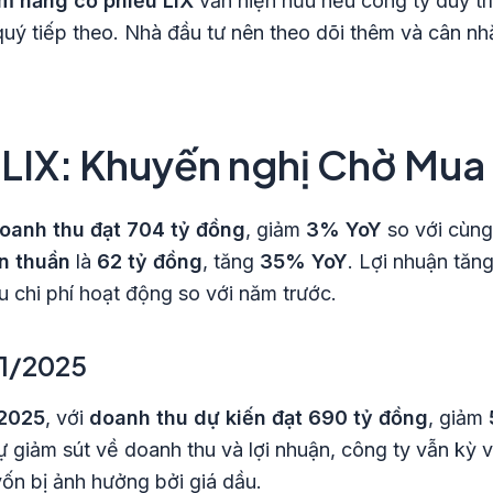
ềm năng cổ phiếu LIX
vẫn hiện hữu nếu công ty duy tr
ý tiếp theo. Nhà đầu tư nên theo dõi thêm và cân nhắ
 LIX: Khuyến nghị Chờ Mua
oanh thu đạt 704 tỷ đồng
, giảm
3% YoY
so với cùng
ận thuần
là
62 tỷ đồng
, tăng
35% YoY
. Lợi nhuận tăn
u chi phí hoạt động so với năm trước.
Q1/2025
2025
, với
doanh thu dự kiến đạt 690 tỷ đồng
, giảm
ự giảm sút về doanh thu và lợi nhuận, công ty vẫn kỳ 
vốn bị ảnh hưởng bởi giá dầu.