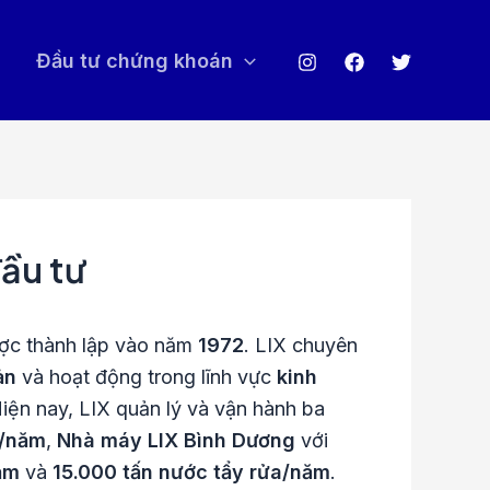
Đầu tư chứng khoán
đầu tư
ược thành lập vào năm
1972
. LIX chuyên
ản
và hoạt động trong lĩnh vực
kinh
Hiện nay, LIX quản lý và vận hành ba
n/năm
,
Nhà máy LIX Bình Dương
với
ăm
và
15.000 tấn nước tẩy rửa/năm
.