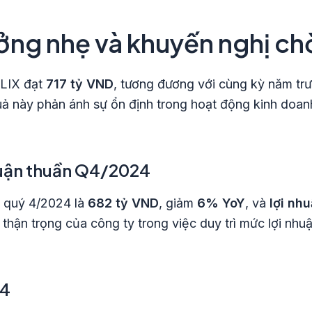
ưởng nhẹ và khuyến nghị c
LIX đạt
717 tỷ VND
, tương đương với cùng kỳ năm trư
uả này phản ánh sự ổn định trong hoạt động kinh doan
huận thuần Q4/2024
 quý 4/2024 là
682 tỷ VND
, giảm
6% YoY
, và
lợi nh
thận trọng của công ty trong việc duy trì mức lợi nhuậ
24