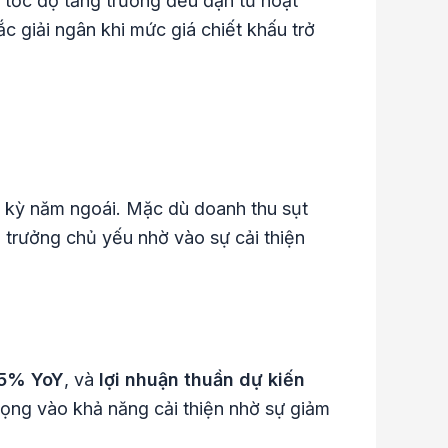
ì tốc độ tăng trưởng đều đặn từ hoạt
c giải ngân khi mức giá chiết khấu trở
 kỳ năm ngoái. Mặc dù doanh thu sụt
g trưởng chủ yếu nhờ vào sự cải thiện
5% YoY
, và
lợi nhuận thuần dự kiến
vọng vào khả năng cải thiện nhờ sự giảm