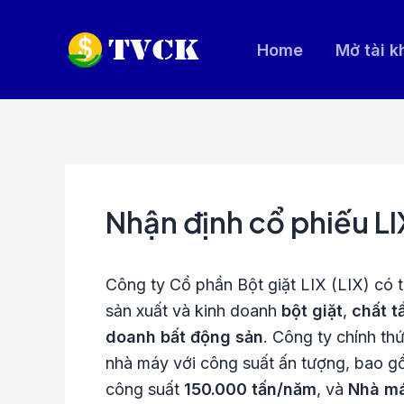
Nhảy
tới
Home
Mở tài 
nội
dung
Nhận định cổ phiếu LI
Công ty Cổ phần Bột giặt LIX (LIX) có
sản xuất và kinh doanh
bột giặt
,
chất t
doanh bất động sản
. Công ty chính t
nhà máy với công suất ấn tượng, bao 
công suất
150.000 tấn/năm
, và
Nhà má