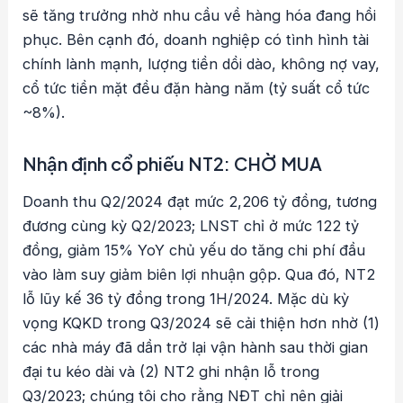
sẽ tăng trưởng nhờ nhu cầu về hàng hóa đang hồi
phục. Bên cạnh đó, doanh nghiệp có tình hình tài
chính lành mạnh, lượng tiền dồi dào, không nợ vay,
cổ tức tiền mặt đều đặn hàng năm (tỷ suất cổ tức
~8%).
Nhận định cổ phiếu NT2: CHỜ MUA
Doanh thu Q2/2024 đạt mức 2,206 tỷ đồng, tương
đương cùng kỳ Q2/2023; LNST chỉ ở mức 122 tỷ
đồng, giảm 15% YoY chủ yếu do tăng chi phí đầu
vào làm suy giảm biên lợi nhuận gộp. Qua đó, NT2
lỗ lũy kế 36 tỷ đồng trong 1H/2024. Mặc dù kỳ
vọng KQKD trong Q3/2024 sẽ cải thiện hơn nhờ (1)
các nhà máy đã dần trở lại vận hành sau thời gian
đại tu kéo dài và (2) NT2 ghi nhận lỗ trong
Q3/2023; chúng tôi cho rằng NĐT chỉ nên giải