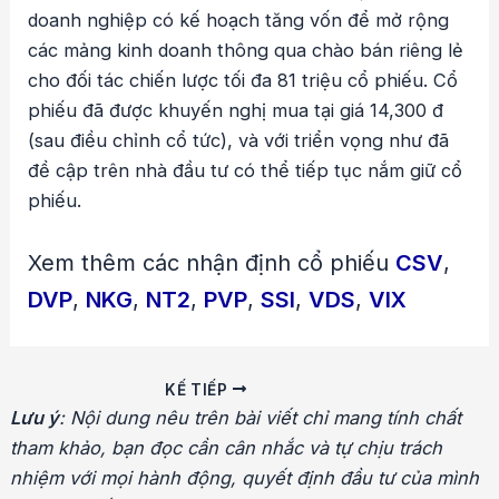
doanh nghiệp có kế hoạch tăng vốn để mở rộng
các mảng kinh doanh thông qua chào bán riêng lẻ
cho đối tác chiến lược tối đa 81 triệu cổ phiếu. Cổ
phiếu đã được khuyến nghị mua tại giá 14,300 đ
(sau điều chỉnh cổ tức), và với triển vọng như đã
đề cập trên nhà đầu tư có thể tiếp tục nắm giữ cổ
phiếu.
Xem thêm các nhận định cổ phiếu
CSV
, 
DVP
, 
NKG
, 
NT2
, 
PVP
, 
SSI
, 
VDS
, 
VIX
Điều
KẾ TIẾP
hướng
Lưu ý
: Nội dung nêu trên bài viết chỉ mang tính chất
bài
tham khảo, bạn đọc cần cân nhắc và tự chịu trách
viết
nhiệm với mọi hành động, quyết định đầu tư của mình