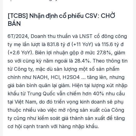
[TCBS] Nhận định cổ phiếu CSV: CHỜ
BÁN
6T/2024, Doanh thu thuần và LNST cổ đông công
ty mẹ lần lượt là 831.8 tỷ đ (+11 YoY) và 115.6 tỷ đ
(+2.6 YoY). Biên lợi nhuận gộp ở mức 27.8%, giảm
so với cùng kỳ năm ngoái là 28.4%. Theo thông tin
từ Công ty, mặc dù sản lượng một số sản phẩm
chính như NAOH, HCl, H2SO4 … tăng lên, nhưng
giá bán bình quân lại giảm. Hiện tại lượng xút nhập
khẩu từ Trung Quốc vẫn chiếm hơn 40% nhu cầu
tại Việt Nam, do đó triển vọng kinh doanh sẽ phụ
thuộc nhiều vào việc mở rộng sản xuất của Công
ty cũng như kiểm soát giá thành sản xuất để tăng
cơ hội cạnh tranh với hàng nhập khẩu.