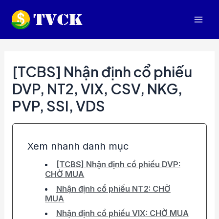
Nhảy
tới
Mai
nội
dung
Men
[TCBS] Nhận định cổ phiếu
DVP, NT2, VIX, CSV, NKG,
PVP, SSI, VDS
Xem nhanh danh mục
[TCBS] Nhận định cổ phiếu DVP:
CHỜ MUA
Nhận định cổ phiếu NT2: CHỜ
MUA
Nhận định cổ phiếu VIX: CHỜ MUA