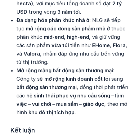
hecta)
, với mục tiêu tổng doanh số đạt
2 tỷ
USD
trong vòng
3 năm tới
.
Đa dạng hóa phân khúc nhà ở
: NLG sẽ tiếp
tục
mở rộng các dòng sản phẩm nhà ở
thuộc
phân khúc
mid-end
,
high-end
, và giữ vững
các sản phẩm
vừa túi tiền
như
EHome
,
Flora
,
và
Valora
, nhằm đáp ứng nhu cầu bền vững
từ thị trường.
Mở rộng mảng bất động sản thương mại
:
Công ty sẽ
mở rộng kinh doanh cốt lõi
sang
bất động sản thương mại
, đồng thời phát triển
các
hệ sinh thái phục vụ nhu cầu sống – làm
việc – vui chơi – mua sắm – giáo dục
, theo mô
hình
khu đô thị tích hợp
.
Kết luận