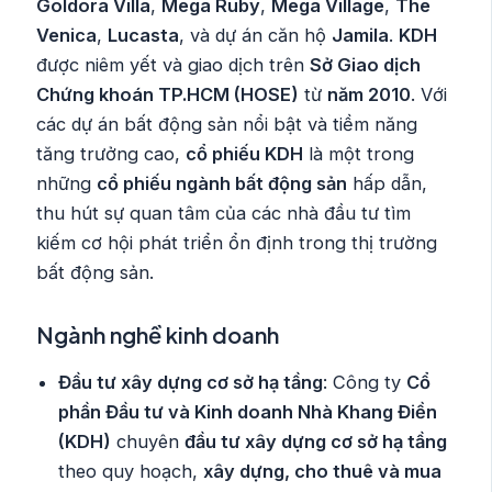
Goldora Villa
,
Mega Ruby
,
Mega Village
,
The
Venica
,
Lucasta
, và dự án căn hộ
Jamila
.
KDH
được niêm yết và giao dịch trên
Sở Giao dịch
Chứng khoán TP.HCM (HOSE)
từ
năm 2010
. Với
các dự án bất động sản nổi bật và tiềm năng
tăng trưởng cao,
cổ phiếu KDH
là một trong
những
cổ phiếu ngành bất động sản
hấp dẫn,
thu hút sự quan tâm của các nhà đầu tư tìm
kiếm cơ hội phát triển ổn định trong thị trường
bất động sản.
Ngành nghề kinh doanh
Đầu tư xây dựng cơ sở hạ tầng
: Công ty
Cổ
phần Đầu tư và Kinh doanh Nhà Khang Điền
(KDH)
chuyên
đầu tư xây dựng cơ sở hạ tầng
theo quy hoạch,
xây dựng, cho thuê và mua