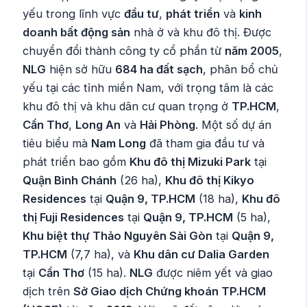
yếu trong lĩnh vực
đầu tư
,
phát triển
và
kinh
doanh bất động sản
nhà ở và khu đô thị. Được
chuyển đổi thành công ty cổ phần từ
năm 2005
,
NLG
hiện sở hữu
684 ha đất sạch
, phân bổ chủ
yếu tại các tỉnh miền Nam, với trọng tâm là các
khu đô thị và khu dân cư quan trọng ở
TP.HCM
,
Cần Thơ
,
Long An
và
Hải Phòng
. Một số dự án
tiêu biểu mà
Nam Long
đã tham gia đầu tư và
phát triển bao gồm
Khu đô thị Mizuki Park
tại
Quận Bình Chánh
(26 ha),
Khu đô thị Kikyo
Residences
tại
Quận 9, TP.HCM
(18 ha),
Khu đô
thị Fuji Residences
tại
Quận 9, TP.HCM
(5 ha),
Khu biệt thự Thảo Nguyên Sài Gòn
tại
Quận 9,
TP.HCM
(7,7 ha), và
Khu dân cư Dalia Garden
tại
Cần Thơ
(15 ha).
NLG
được niêm yết và giao
dịch trên
Sở Giao dịch Chứng khoán TP.HCM