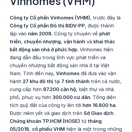
Vinhomes (VHM)
Công ty Cổ phần Vinhomes (VHM)
, trước đây là
Công ty Cổ phần Đô thị BIDV-PP
, được thành
lập vào
năm 2008
. Công ty chuyên về
phát
triển
,
chuyển nhượng
,
vận hành
và
khai thác
bất động sản nhà ở phức hợp
. Vinhomes hiện
đang dẫn đầu trong lĩnh vực phát triển và
chuyển nhượng bất động sản nhà ở tại Việt
Nam. Tính đến nay,
Vinhomes
đã đưa vào vận
hành
27 khu đô thị
tại
7 tỉnh thành
trên cả nước,
cung cấp hơn
97.200 căn hộ
, biệt thự và nhà
phố, phục vụ hơn
300.000 cư dân
. Tổng diện
tích quỹ đất của công ty lên tới
hơn 16.800 ha
.
Được niêm yết và giao dịch trên
Sở Giao dịch
Chứng khoán TP.HCM (HOSE)
từ
tháng
05/2018
,
cổ phiếu VHM
hiện là một trong những