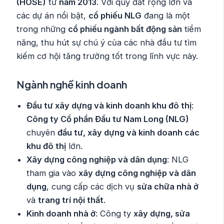
(HOSE)
từ
năm 2013
. Với quỹ đất rộng lớn và
các dự án nổi bật,
cổ phiếu NLG
đang là một
trong những
cổ phiếu ngành bất động sản
tiềm
năng, thu hút sự chú ý của các nhà đầu tư tìm
kiếm cơ hội tăng trưởng tốt trong lĩnh vực này.
Ngành nghề kinh doanh
Đầu tư xây dựng và kinh doanh khu đô thị
:
Công ty Cổ phần Đầu tư Nam Long (NLG)
chuyên
đầu tư, xây dựng và kinh doanh các
khu đô thị
lớn.
Xây dựng công nghiệp và dân dụng
: NLG
tham gia vào
xây dựng công nghiệp và dân
dụng
, cung cấp các dịch vụ
sửa chữa nhà ở
và
trang trí nội thất
.
Kinh doanh nhà ở
: Công ty
xây dựng, sửa