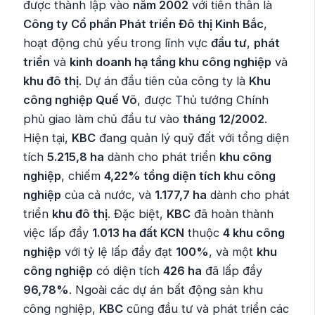
được thành lập vào
năm 2002
với tiền thân là
Công ty Cổ phần Phát triển Đô thị Kinh Bắc
,
hoạt động chủ yếu trong lĩnh vực
đầu tư
,
phát
triển
và
kinh doanh hạ tầng khu công nghiệp
và
khu đô thị
. Dự án đầu tiên của công ty là
Khu
công nghiệp Quế Võ
, được Thủ tướng Chính
phủ giao làm chủ đầu tư vào
tháng 12/2002
.
Hiện tại,
KBC
đang quản lý quỹ đất với tổng diện
tích
5.215,8 ha
dành cho phát triển
khu công
nghiệp
, chiếm
4,22% tổng diện tích khu công
nghiệp
của cả nước, và
1.177,7 ha
dành cho phát
triển
khu đô thị
. Đặc biệt,
KBC
đã hoàn thành
việc lấp đầy
1.013 ha đất KCN
thuộc
4 khu công
nghiệp
với tỷ lệ lấp đầy đạt
100%
, và một
khu
công nghiệp
có diện tích
426 ha
đã lấp đầy
96,78%
. Ngoài các dự án bất động sản khu
công nghiệp,
KBC
cũng đầu tư và phát triển các