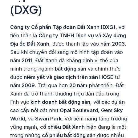
(DXG)
Công ty Cổ phần Tập đoàn Đất Xanh (DXG)
, với
tiền thân là
Công ty TNHH Dịch vụ và Xây dựng
Địa ốc Đất Xanh
, được thành lập vào
năm 2003
.
Sau khi chuyển đổi sang mô hình tập đoàn vào
năm 2011
, Đất Xanh đã khẳng định vị thế của
mình trong ngành
bất động sản
và chính thức
được
niêm yết và giao dịch trên sàn HOSE
từ
năm 2009
. Trải qua hơn
20 năm
phát triển, Đất
Xanh đã trở thành thương hiệu dẫn đầu trong
lĩnh vực
kinh doanh bất động sản
, với các dự án
cao cấp nổi bật như
Opal Boulevard
,
Gem Sky
World
, và
Swan Park
. Với tiềm năng tăng trưởng
vững mạnh,
cổ phiếu Đất Xanh
hiện đang là một
trong những
cổ phiếu bất động sản
được nhiều