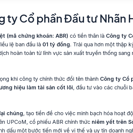
ng ty Cổ phần Đầu tư Nhãn 
iệt (mã chứng khoán: ABR)
có tiền thân là
Công ty C
iều lệ ban đầu là
01 tỷ đồng
. Trải qua hơn một thập k
dịch hoàn toàn từ lĩnh vực sản xuất truyền thống sang 
ng khi công ty chính thức đổi tên thành
Công ty Cổ 
ương hiệu làm tài sản cốt lõi
, đầu tư vào các chuỗi bá
đại chúng
, tạo tiền đề cho việc minh bạch hóa hoạt độ
trên UPCoM, cổ phiếu ABR chính thức
niêm yết trên S
nh dấu một bước tiến mới về vị thế và uy tín doanh ng