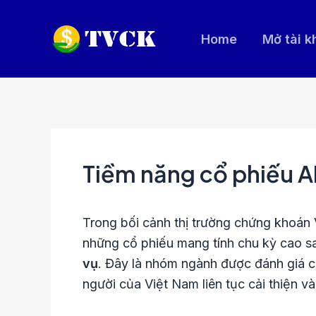
Nhảy
tới
Home
Mở tài 
nội
dung
Tiềm năng cổ phiếu AB
Trong bối cảnh thị trường chứng khoán
những cổ phiếu mang tính chu kỳ cao 
vụ
. Đây là nhóm ngành được đánh giá có
người của Việt Nam liên tục cải thiện v