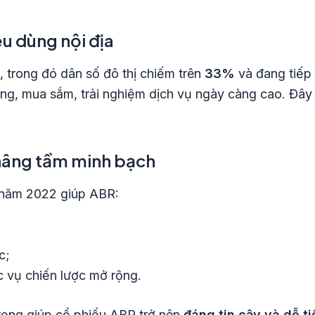
êu dùng nội địa
, trong đó dân số đô thị chiếm trên
33%
và đang tiếp 
ùng, mua sắm, trải nghiệm dịch vụ ngày càng cao. Đây 
nâng tầm minh bạch
ừ năm 2022 giúp ABR:
c;
 vụ chiến lược mở rộng.
trọng giúp cổ phiếu ABR trở nên
đáng tin cậy và dễ t