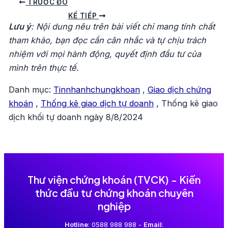
Điều
TRƯỚC ĐÓ
hướng
KẾ TIẾP
Lưu ý
: Nội dung nêu trên bài viết chỉ mang tính chất
bài
tham khảo, bạn đọc cần cân nhắc và tự chịu trách
viết
nhiệm với mọi hành động, quyết định đầu tư của
mình trên thực tế.
Danh mục:
Tinnhanhchungkhoan
,
Giao dịch chứng
khoán
,
Thống kê giao dịch tự doanh
,
Thống kê giao
dịch khối tự doanh ngày 8/8/2024
Thư viện chứng khoán (TVCK) - Kiến
thức đầu tư chứng khoán chuyên
nghiệp
Hotline
: 0588 988 988 -
Email
: