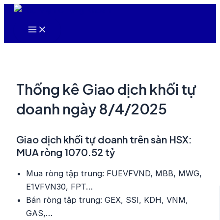
Nhảy
tới
Main
nội
Menu
dung
Thống kê Giao dịch khối tự
doanh ngày 8/4/2025
Giao dịch khối tự doanh trên sàn HSX:
MUA ròng 1070.52 tỷ
Mua ròng tập trung: FUEVFVND, MBB, MWG,
E1VFVN30, FPT…
Bán ròng tập trung: GEX, SSI, KDH, VNM,
GAS,…