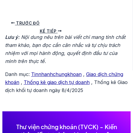
Điều
TRƯỚC ĐÓ
hướng
KẾ TIẾP
Lưu ý
: Nội dung nêu trên bài viết chỉ mang tính chất
bài
tham khảo, bạn đọc cần cân nhắc và tự chịu trách
viết
nhiệm với mọi hành động, quyết định đầu tư của
mình trên thực tế.
Danh mục:
Tinnhanhchungkhoan
,
Giao dịch chứng
khoán
,
Thống kê giao dịch tự doanh
,
Thống kê Giao
dịch khối tự doanh ngày 8/4/2025
Thư viện chứng khoán (TVCK) - Kiến