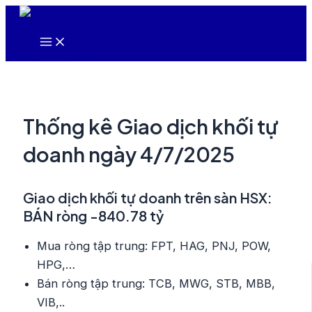
Nhảy
tới
Main
nội
Menu
dung
Thống kê Giao dịch khối tự
doanh ngày 4/7/2025
Giao dịch khối tự doanh trên sàn HSX:
BÁN ròng -840.78 tỷ
Mua ròng tập trung: FPT, HAG, PNJ, POW,
HPG,…
Bán ròng tập trung: TCB, MWG, STB, MBB,
VIB,..