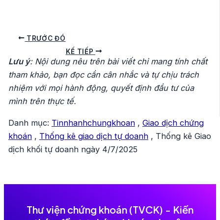
Điều
TRƯỚC ĐÓ
hướng
KẾ TIẾP
Lưu ý
: Nội dung nêu trên bài viết chỉ mang tính chất
bài
tham khảo, bạn đọc cần cân nhắc và tự chịu trách
viết
nhiệm với mọi hành động, quyết định đầu tư của
mình trên thực tế.
Danh mục:
Tinnhanhchungkhoan
,
Giao dịch chứng
khoán
,
Thống kê giao dịch tự doanh
,
Thống kê Giao
dịch khối tự doanh ngày 4/7/2025
Thư viện chứng khoán (TVCK) - Kiến