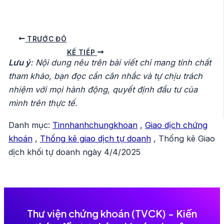
Điều
TRƯỚC ĐÓ
hướng
KẾ TIẾP
Lưu ý
: Nội dung nêu trên bài viết chỉ mang tính chất
bài
tham khảo, bạn đọc cần cân nhắc và tự chịu trách
viết
nhiệm với mọi hành động, quyết định đầu tư của
mình trên thực tế.
Danh mục:
Tinnhanhchungkhoan
,
Giao dịch chứng
khoán
,
Thống kê giao dịch tự doanh
,
Thống kê Giao
dịch khối tự doanh ngày 4/4/2025
Thư viện chứng khoán (TVCK) - Kiến