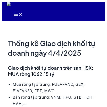
Nhảy
tới
Main
nội
Menu
dung
Thống kê Giao dịch khối tự
doanh ngày 4/4/2025
Giao dịch khối tự doanh trên sàn HSX:
MUA ròng 1062.15 tỷ
Mua ròng tập trung: FUEVFVND, GEX,
E1VFVN30, FPT, MWG,…
Bán ròng tập trung: VNM, HPG, STB, TCH,
HAH,…