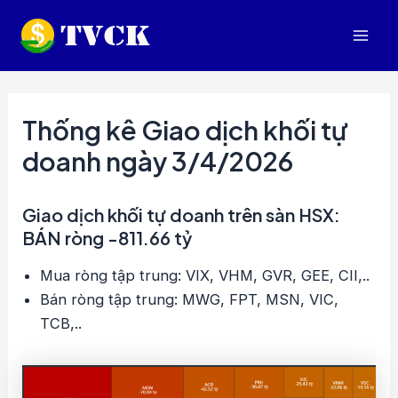
Nhảy
tới
Mai
nội
dung
Men
Thống kê Giao dịch khối tự
doanh ngày 3/4/2026
Giao dịch khối tự doanh trên sàn HSX:
BÁN ròng -811.66 tỷ
Mua ròng tập trung: VIX, VHM, GVR, GEE, CII,..
Bán ròng tập trung: MWG, FPT, MSN, VIC,
TCB,..