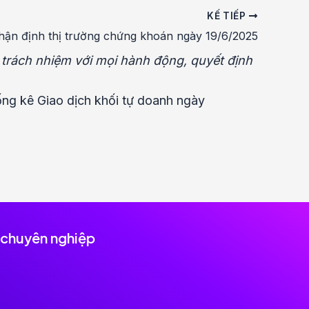
KẾ TIẾP
hận định thị trường chứng khoán ngày 19/6/2025
u trách nhiệm với mọi hành động, quyết định
ng kê Giao dịch khối tự doanh ngày
 chuyên nghiệp