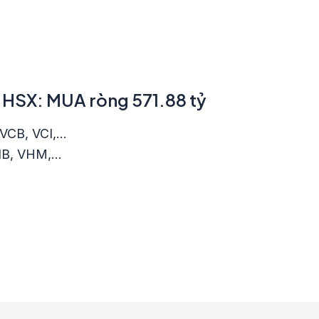
n HSX: MUA ròng 571.88 tỷ
 VCB, VCI,…
EIB, VHM,…