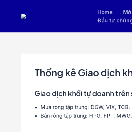
Nhảy
Home
Mở 
tới
Đầu tư chứn
nội
dung
Thống kê Giao dịch k
Giao dịch khối tự doanh trên
Mua ròng tập trung: DGW, VIX, TCB
Bán ròng tập trung: HPG, FPT, MW