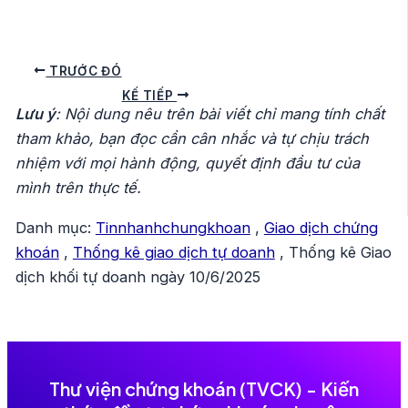
Điều
TRƯỚC ĐÓ
hướng
KẾ TIẾP
Lưu ý
: Nội dung nêu trên bài viết chỉ mang tính chất
bài
tham khảo, bạn đọc cần cân nhắc và tự chịu trách
viết
nhiệm với mọi hành động, quyết định đầu tư của
mình trên thực tế.
Danh mục:
Tinnhanhchungkhoan
,
Giao dịch chứng
khoán
,
Thống kê giao dịch tự doanh
,
Thống kê Giao
dịch khối tự doanh ngày 10/6/2025
Thư viện chứng khoán (TVCK) - Kiến