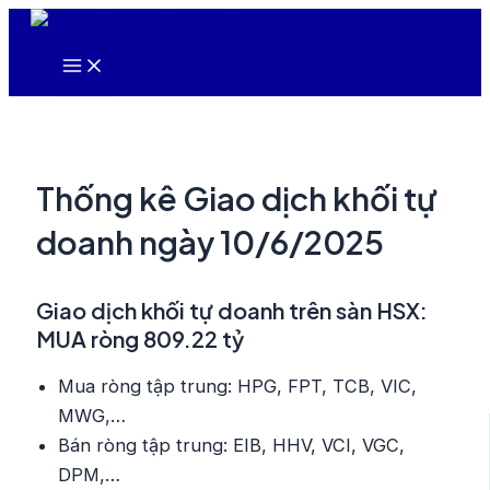
Nhảy
tới
Main
nội
Menu
dung
Thống kê Giao dịch khối tự
doanh ngày 10/6/2025
Giao dịch khối tự doanh trên sàn HSX:
MUA ròng 809.22 tỷ
Mua ròng tập trung: HPG, FPT, TCB, VIC,
MWG,…
Bán ròng tập trung: EIB, HHV, VCI, VGC,
DPM,…