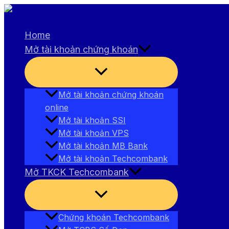
Nhảy
tới
Home
nội
Mở tài khoản chứng khoán
dung
Bật/tắt
Menu
Mở tài khoản chứng khoán
online
Mở tài khoản SSI
Mở tài khoản VPS
Mở tài khoản MB Bank
Mở tài khoản Techcombank
Mở TKCK Techcombank
Bật/tắt
Menu
Chứng khoán Techcombank