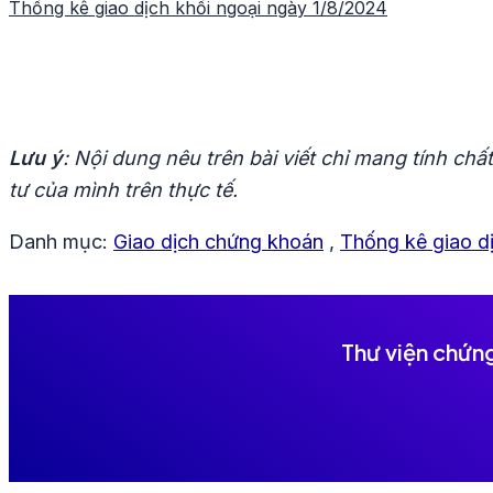
Thống kê giao dịch khối ngoại ngày 1/8/2024
hướng
bài
viết
Lưu ý
: Nội dung nêu trên bài viết chỉ mang tính ch
tư của mình trên thực tế.
Danh mục:
Giao dịch chứng khoán
,
Thống kê giao d
Thư viện chứn