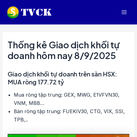
Nhảy
tới
Mai
nội
dung
Men
Thống kê Giao dịch khối tự
doanh hôm nay 8/9/2025
Giao dịch khối tự doanh trên sàn HSX:
MUA ròng 177.72 tỷ
Mua ròng tập trung: GEX, MWG, E1VFVN30,
VNM, MBB…
Bán ròng tập trung: FUEKIV30, CTG, VIX, SSI,
TPB,..