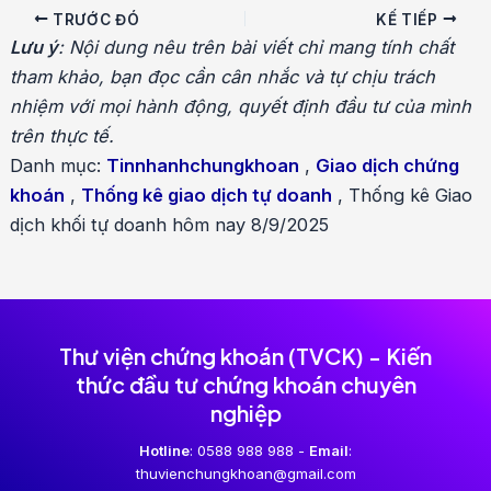
Điều
TRƯỚC ĐÓ
KẾ TIẾP
hướng
Lưu ý
: Nội dung nêu trên bài viết chỉ mang tính chất
bài
tham khảo, bạn đọc cần cân nhắc và tự chịu trách
viết
nhiệm với mọi hành động, quyết định đầu tư của mình
trên thực tế.
Danh mục:
Tinnhanhchungkhoan
,
Giao dịch chứng
khoán
,
Thống kê giao dịch tự doanh
,
Thống kê Giao
dịch khối tự doanh hôm nay 8/9/2025
Thư viện chứng khoán (TVCK) - Kiến
thức đầu tư chứng khoán chuyên
nghiệp
Hotline
: 0588 988 988 -
Email
:
thuvienchungkhoan@gmail.com