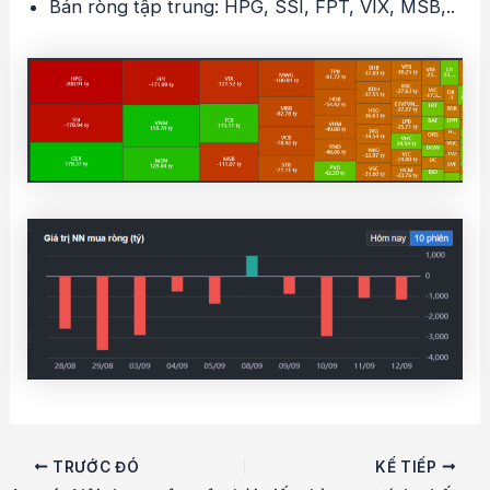
Bán ròng tập trung: HPG, SSI, FPT, VIX, MSB,..
Điều
TRƯỚC ĐÓ
KẾ TIẾP