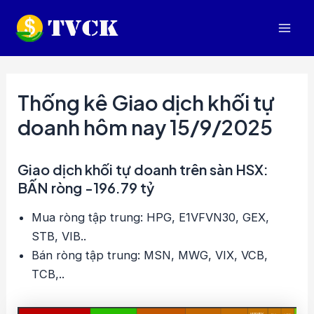
Nhảy
tới
Mai
nội
dung
Men
Thống kê Giao dịch khối tự
doanh hôm nay 15/9/2025
Giao dịch khối tự doanh trên sàn HSX:
BẤN ròng -196.79 tỷ
Mua ròng tập trung: HPG, E1VFVN30, GEX,
STB, VIB..
Bán ròng tập trung: MSN, MWG, VIX, VCB,
TCB,..