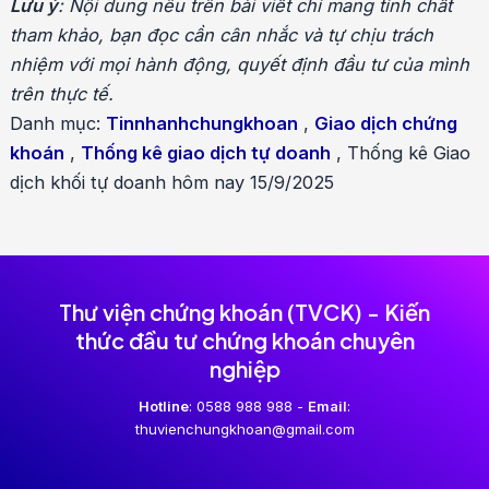
hướng
Lưu ý
: Nội dung nêu trên bài viết chỉ mang tính chất
bài
tham khảo, bạn đọc cần cân nhắc và tự chịu trách
viết
nhiệm với mọi hành động, quyết định đầu tư của mình
trên thực tế.
Danh mục:
Tinnhanhchungkhoan
,
Giao dịch chứng
khoán
,
Thống kê giao dịch tự doanh
,
Thống kê Giao
dịch khối tự doanh hôm nay 15/9/2025
Thư viện chứng khoán (TVCK) - Kiến
thức đầu tư chứng khoán chuyên
nghiệp
Hotline
: 0588 988 988 -
Email
:
thuvienchungkhoan@gmail.com