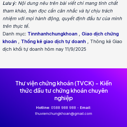
hướng
Lưu ý
: Nội dung nêu trên bài viết chỉ mang tính chất
bài
tham khảo, bạn đọc cần cân nhắc và tự chịu trách
viết
nhiệm với mọi hành động, quyết định đầu tư của mình
trên thực tế.
Danh mục:
Tinnhanhchungkhoan
,
Giao dịch chứng
khoán
,
Thống kê giao dịch tự doanh
,
Thông kê Giao
dịch khối tự doanh hôm nay 11/9/2025
Thư viện chứng khoán (TVCK) - Kiến
thức đầu tư chứng khoán chuyên
nghiệp
Hotline
: 0588 988 988 -
Email
:
thuvienchungkhoan@gmail.com