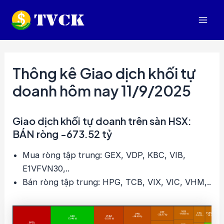
Nhảy
tới
Mai
nội
dung
Men
Thông kê Giao dịch khối tự
doanh hôm nay 11/9/2025
Giao dịch khối tự doanh trên sàn HSX:
BÁN ròng -673.52 tỷ
Mua ròng tập trung: GEX, VDP, KBC, VIB,
E1VFVN30,..
Bán ròng tập trung: HPG, TCB, VIX, VIC, VHM,..