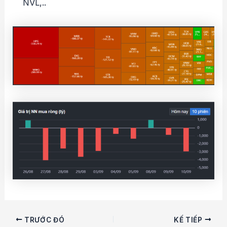
NVL,..
Điều
TRƯỚC ĐÓ
KẾ TIẾP