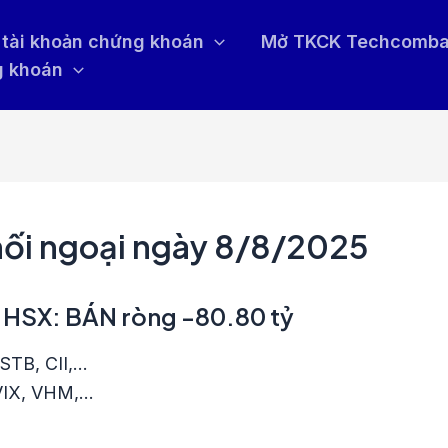
tài khoản chứng khoán
Mở TKCK Techcomb
g khoán
hối ngoại ngày 8/8/2025
n HSX: BÁN ròng -80.80 tỷ
STB, CII,…
 VIX, VHM,…