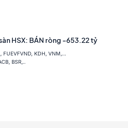
 sàn HSX: BÁN ròng -653.22 tỷ
SN, FUEVFVND, KDH, VNM,…
ACB, BSR,..