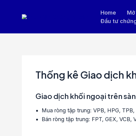
Nhảy
Home
Mở 
tới
Đầu tư chứn
nội
dung
Thống kê Giao dịch k
Giao dịch khối ngoại trên sà
Mua ròng tập trung: VPB, HPG, TPB, 
Bán ròng tập trung: FPT, GEX, VCB,