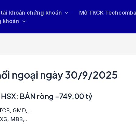
tài khoản chứng khoán
Mở TKCK Techcomb
g khoán
hối ngoại ngày 30/9/2025
n HSX: BÁN ròng -749.00 tỷ
, TCB, GMD,…
DXG, MBB,..