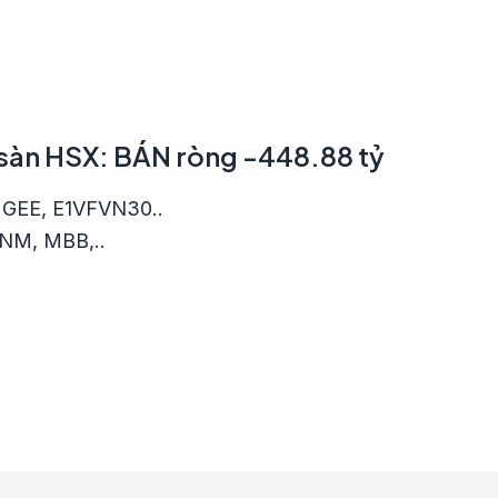
n sàn HSX: BÁN ròng -448.88 tỷ
, GEE, E1VFVN30..
VNM, MBB,..