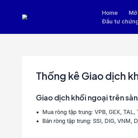
Nhảy
Home
Mở 
tới
Đầu tư chứn
nội
dung
Thống kê Giao dịch k
Giao dịch khối ngoại trên sà
Mua ròng tập trung: VPB, GEX, TAL
Bán ròng tập trung: SSI, DIG, VNM, 