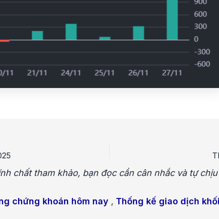
025
T
 tính chất tham khảo, bạn đọc cần cân nhắc và tự chị
ờng chứng khoán hôm nay
,
Thống kế giao dịch khố