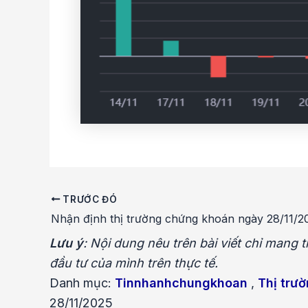
TRƯỚC ĐÓ
Điều
Nhận định thị trường chứng khoán ngày 28/11/2
hướng
bài
Lưu ý
: Nội dung nêu trên bài viết chỉ mang
viết
đầu tư của mình trên thực tế.
Danh mục:
Tinnhanhchungkhoan
,
Thị trư
28/11/2025