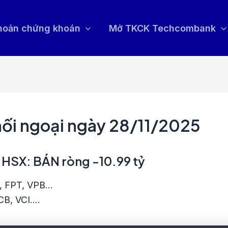
khoản chứng khoán
Mở TKCK Techcombank
hối ngoại ngày 28/11/2025
n HSX: BÁN ròng -10.99 tỷ
B, FPT, VPB…
ACB, VCI….