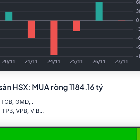
 sàn HSX: MUA ròng 1184.16 tỷ
 TCB, GMD,..
TPB, VPB, VIB,..