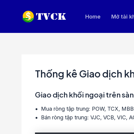
Nhảy
tới
Home
Mở tài 
nội
dung
Thống kê Giao dịch k
Giao dịch khối ngoại trên sà
Mua ròng tập trung: POW, TCX, MB
Bán ròng tập trung: VJC, VCB, VIC, 