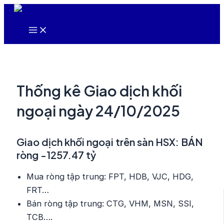
Nhảy
tới
Main
nội
Menu
dung
Thống kê Giao dịch khối
ngoại ngày 24/10/2025
Giao dịch khối ngoại trên sàn HSX: BÁN
ròng -1257.47 tỷ
Mua ròng tập trung: FPT, HDB, VJC, HDG,
FRT…
Bán ròng tập trung: CTG, VHM, MSN, SSI,
TCB….