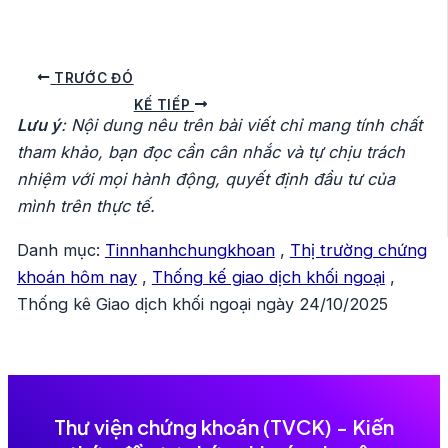
Điều
TRƯỚC ĐÓ
hướng
KẾ TIẾP
Lưu ý
: Nội dung nêu trên bài viết chỉ mang tính chất
bài
tham khảo, bạn đọc cần cân nhắc và tự chịu trách
viết
nhiệm với mọi hành động, quyết định đầu tư của
mình trên thực tế.
Danh mục:
Tinnhanhchungkhoan
,
Thị trường chứng
khoán hôm nay
,
Thống kế giao dịch khối ngoại
,
Thống kê Giao dịch khối ngoại ngày 24/10/2025
Thư viện chứng khoán (TVCK) - Kiến