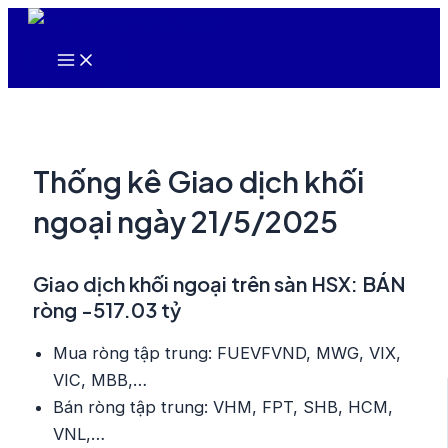
Nhảy
tới
Main
nội
Menu
dung
Thống kê Giao dịch khối
ngoại ngày 21/5/2025
Giao dịch khối ngoại trên sàn HSX: BÁN
ròng -517.03 tỷ
Mua ròng tập trung: FUEVFVND, MWG, VIX,
VIC, MBB,…
Bán ròng tập trung: VHM, FPT, SHB, HCM,
VNL,…