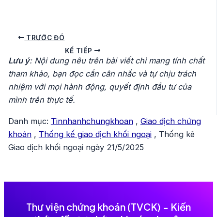
Điều
TRƯỚC ĐÓ
hướng
KẾ TIẾP
Lưu ý
: Nội dung nêu trên bài viết chỉ mang tính chất
bài
tham khảo, bạn đọc cần cân nhắc và tự chịu trách
viết
nhiệm với mọi hành động, quyết định đầu tư của
mình trên thực tế.
Danh mục:
Tinnhanhchungkhoan
,
Giao dịch chứng
khoán
,
Thống kế giao dịch khối ngoại
,
Thống kê
Giao dịch khối ngoại ngày 21/5/2025
Thư viện chứng khoán (TVCK) - Kiến