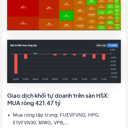
Giao dịch khối tự doanh trên sàn HSX:
MUA ròng 421.47 tỷ
Mua ròng tập trung: FUEVFVND, HPG,
E1VFVN30. MWG, VPB,…