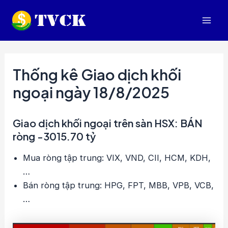
Nhảy
tới
Mai
nội
dung
Men
Thống kê Giao dịch khối
ngoại ngày 18/8/2025
Giao dịch khối ngoại trên sàn HSX: BÁN
ròng -3015.70 tỷ
Mua ròng tập trung: VIX, VND, CII, HCM, KDH,
…
Bán ròng tập trung: HPG, FPT, MBB, VPB, VCB,
…