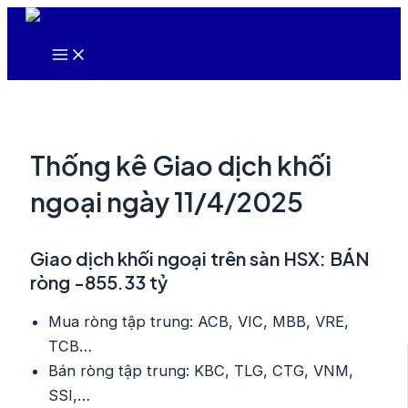
Nhảy
tới
Main
nội
Menu
dung
Thống kê Giao dịch khối
ngoại ngày 11/4/2025
Giao dịch khối ngoại trên sàn HSX: BÁN
ròng -855.33 tỷ
Mua ròng tập trung: ACB, VIC, MBB, VRE,
TCB…
Bán ròng tập trung: KBC, TLG, CTG, VNM,
SSI,…