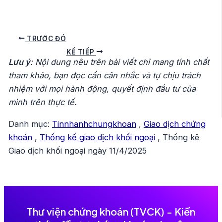
Điều
TRƯỚC ĐÓ
hướng
KẾ TIẾP
Lưu ý
: Nội dung nêu trên bài viết chỉ mang tính chất
bài
tham khảo, bạn đọc cần cân nhắc và tự chịu trách
viết
nhiệm với mọi hành động, quyết định đầu tư của
mình trên thực tế.
Danh mục:
Tinnhanhchungkhoan
,
Giao dịch chứng
khoán
,
Thống kế giao dịch khối ngoại
,
Thống kê
Giao dịch khối ngoại ngày 11/4/2025
Thư viện chứng khoán (TVCK) - Kiến