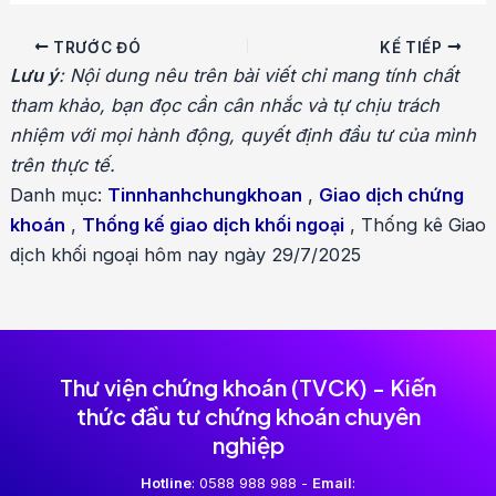
Điều
TRƯỚC ĐÓ
KẾ TIẾP
hướng
Lưu ý
: Nội dung nêu trên bài viết chỉ mang tính chất
bài
tham khảo, bạn đọc cần cân nhắc và tự chịu trách
viết
nhiệm với mọi hành động, quyết định đầu tư của mình
trên thực tế.
Danh mục:
Tinnhanhchungkhoan
,
Giao dịch chứng
khoán
,
Thống kế giao dịch khối ngoại
,
Thống kê Giao
dịch khối ngoại hôm nay ngày 29/7/2025
Thư viện chứng khoán (TVCK) - Kiến
thức đầu tư chứng khoán chuyên
nghiệp
Hotline
: 0588 988 988 -
Email
: