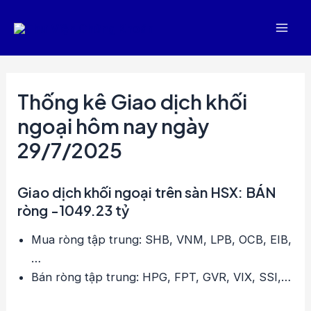
Nhảy
tới
Mai
nội
dung
Men
Thống kê Giao dịch khối
ngoại hôm nay ngày
29/7/2025
Giao dịch khối ngoại trên sàn HSX: BÁN
ròng -1049.23 tỷ
Mua ròng tập trung: SHB, VNM, LPB, OCB, EIB,
…
Bán ròng tập trung: HPG, FPT, GVR, VIX, SSI,…