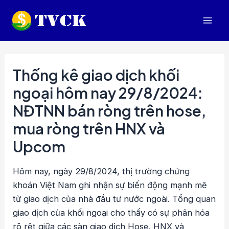
Nhảy
tới
Mai
nội
dung
Men
Thống kê giao dịch khối
ngoại hôm nay 29/8/2024:
NĐTNN bán ròng trên hose,
mua ròng trên HNX và
Upcom
Hôm nay, ngày 29/8/2024, thị trường chứng
khoán Việt Nam ghi nhận sự biến động mạnh mẽ
từ giao dịch của nhà đầu tư nước ngoài. Tổng quan
giao dịch của khối ngoại cho thấy có sự phân hóa
rõ rệt giữa các sàn giao dịch Hose, HNX và