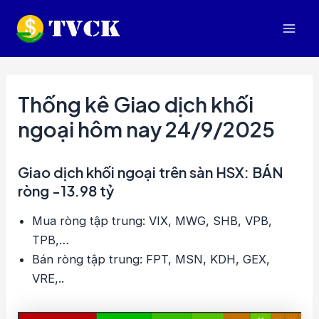
Nhảy
tới
Mai
nội
dung
Men
Thống kê Giao dịch khối
ngoại hôm nay 24/9/2025
Giao dịch khối ngoại trên sàn HSX: BÁN
ròng -13.98 tỷ
Mua ròng tập trung: VIX, MWG, SHB, VPB,
TPB,…
Bán ròng tập trung: FPT, MSN, KDH, GEX,
VRE,..