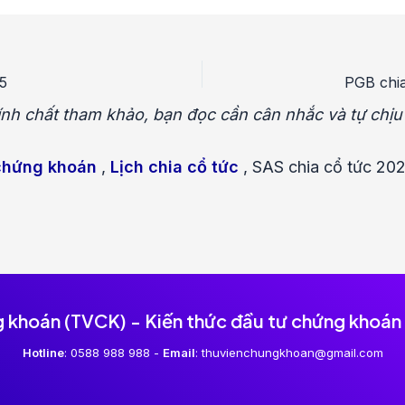
5
PGB chia
 tính chất tham khảo, bạn đọc cần cân nhắc và tự chị
chứng khoán
,
Lịch chia cổ tức
,
SAS chia cổ tức 202
g khoán (TVCK) - Kiến thức đầu tư chứng khoán
Hotline
: 0588 988 988 -
Email
: thuvienchungkhoan@gmail.com