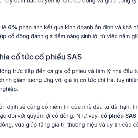
ệc này đảm bảo quyền lợi cho cổ đông và giúp công ty
ỷ lệ
6%
phản ánh kết quả kinh doanh ổn định và khả năn
úp cổ đông đánh giá tiềm năng sinh lời từ việc nắm gi
chia cổ tức cổ phiếu SAS
ộng trực tiếp đến cả giá cổ phiếu và tâm lý nhà đầu tư
chỉnh giảm tương ứng với giá trị cổ tức chi trả, tuy nhi
nghiệp.
 ổn định sẽ củng cố niềm tin của nhà đầu tư dài hạn, t
đạo đối với quyền lợi cổ đông. Như vậy,
cổ phiếu SAS 
đông, vừa giúp tăng giá trị thương hiệu và uy tín của c