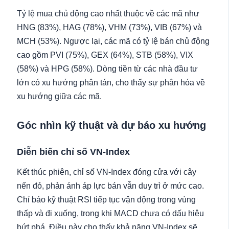
Tỷ lệ mua chủ động cao nhất thuộc về các mã như
HNG (83%), HAG (78%), VHM (73%), VIB (67%) và
MCH (53%). Ngược lại, các mã có tỷ lệ bán chủ động
cao gồm PVI (75%), GEX (64%), STB (58%), VIX
(58%) và HPG (58%). Dòng tiền từ các nhà đầu tư
lớn có xu hướng phân tán, cho thấy sự phân hóa về
xu hướng giữa các mã.
Góc nhìn kỹ thuật và dự báo xu hướng
Diễn biến chỉ số VN-Index
Kết thúc phiên, chỉ số VN-Index đóng cửa với cây
nến đỏ, phản ánh áp lực bán vẫn duy trì ở mức cao.
Chỉ báo kỹ thuật RSI tiếp tục vận động trong vùng
thấp và đi xuống, trong khi MACD chưa có dấu hiệu
bứt phá. Điều này cho thấy khả năng VN-Index sẽ