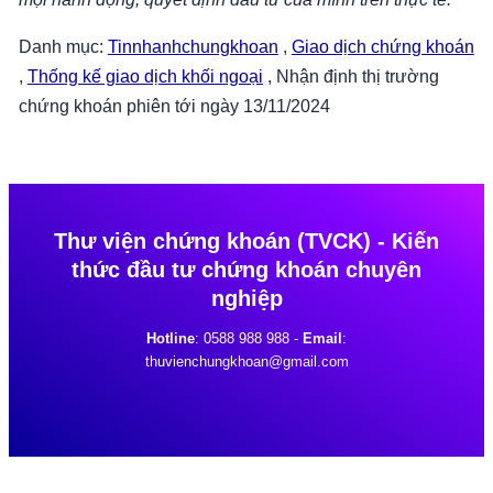
Danh mục:
Tinnhanhchungkhoan
,
Giao dịch chứng khoán
,
Thống kế giao dịch khối ngoại
,
Nhận định thị trường
chứng khoán phiên tới ngày 13/11/2024
Thư viện chứng khoán (TVCK) - Kiến
thức đầu tư chứng khoán chuyên
nghiệp
Hotline
: 0588 988 988 -
Email
:
thuvienchungkhoan@gmail.com