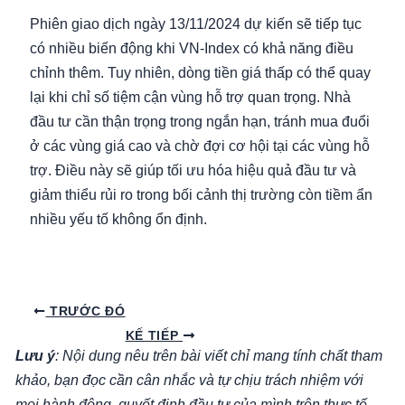
Phiên giao dịch ngày 13/11/2024 dự kiến sẽ tiếp tục
có nhiều biến động khi VN-Index có khả năng điều
chỉnh thêm. Tuy nhiên, dòng tiền giá thấp có thể quay
lại khi chỉ số tiệm cận vùng hỗ trợ quan trọng. Nhà
đầu tư cần thận trọng trong ngắn hạn, tránh mua đuổi
ở các vùng giá cao và chờ đợi cơ hội tại các vùng hỗ
trợ. Điều này sẽ giúp tối ưu hóa hiệu quả đầu tư và
giảm thiểu rủi ro trong bối cảnh thị trường còn tiềm ẩn
nhiều yếu tố không ổn định.
Điều
TRƯỚC ĐÓ
hướng
KẾ TIẾP
Lưu ý
: Nội dung nêu trên bài viết chỉ mang tính chất tham
bài
khảo, bạn đọc cần cân nhắc và tự chịu trách nhiệm với
viết
mọi hành động, quyết định đầu tư của mình trên thực tế.