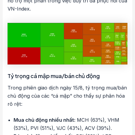
hỗ trợ một phần trong việc duy trì đà phục hồi của
VN-Index.
Tỷ trọng cá mập mua/bán chủ động
Trong phiên giao dịch ngày 15/8, tỷ trọng mua/bán
chủ động của các “cá mập” cho thấy sự phân hóa
rõ rệt:
Mua chủ động nhiều nhất:
MCH (63%), VHM
(53%), PVI (51%), VJC (43%), ACV (39%).