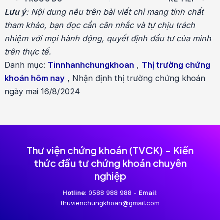
hướng
Lưu ý
: Nội dung nêu trên bài viết chỉ mang tính chất
bài
tham khảo, bạn đọc cần cân nhắc và tự chịu trách
viết
nhiệm với mọi hành động, quyết định đầu tư của mình
trên thực tế.
Danh mục:
Tinnhanhchungkhoan
,
Thị trường chứng
khoán hôm nay
,
Nhận định thị trường chứng khoán
ngày mai 16/8/2024
Thư viện chứng khoán (TVCK) - Kiến
thức đầu tư chứng khoán chuyên
nghiệp
Hotline
: 0588 988 988 -
Email
:
thuvienchungkhoan@gmail.com