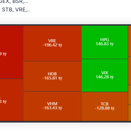
 GEX, BSR,…
 STB, VRE,..