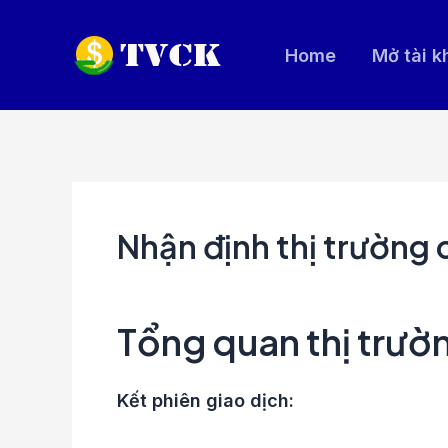
Nhảy
tới
Home
Mở tài 
nội
dung
Nhận định thị trường
Tổng quan thị trư
Kết phiên giao dịch: