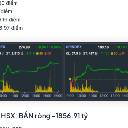
50 điểm
 điểm
.16 điểm
8.97 điểm
n HSX: BÁN ròng -1856.91 tỷ