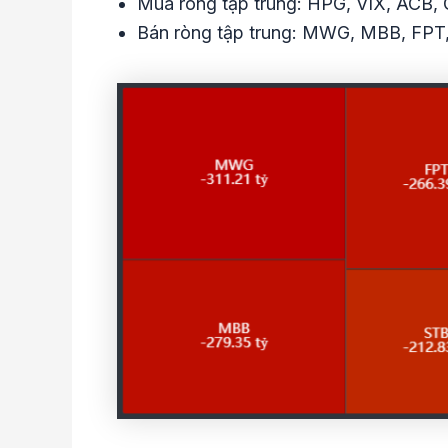
Mua ròng tập trung: HPG, VIX, ACB,
Bán ròng tập trung: MWG, MBB, FPT,