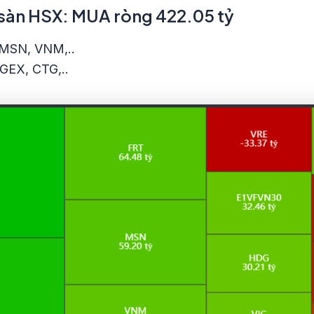
n sàn HSX: MUA ròng 422.05 tỷ
 MSN, VNM,..
 GEX, CTG,..