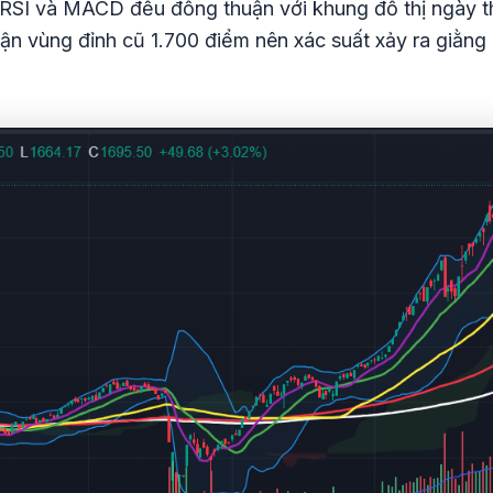
hư RSI và MACD đều đồng thuận với khung đồ thị ngày 
ận vùng đỉnh cũ 1.700 điểm nên xác suất xảy ra giằng c