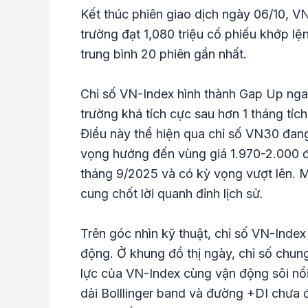
Kết thúc phiên giao dịch ngày 06/10, V
trường đạt 1,080 triệu cổ phiếu khớp lệ
trung bình 20 phiên gần nhất.
Chỉ số VN-Index hình thành Gap Up ngay
trường khá tích cực sau hơn 1 tháng tíc
Điều này thể hiện qua chỉ số VN30 đang
vọng hướng đến vùng giá 1.970-2.000 đi
tháng 9/2025 và có kỳ vọng vượt lên. Mặ
cung chốt lời quanh đỉnh lịch sử.
Trên góc nhìn kỹ thuật, chỉ số VN-Index
động. Ở khung đồ thị ngày, chỉ số chu
lực của VN-Index cùng vận động sôi nổi 
dải Bolllinger band và đường +DI chưa 