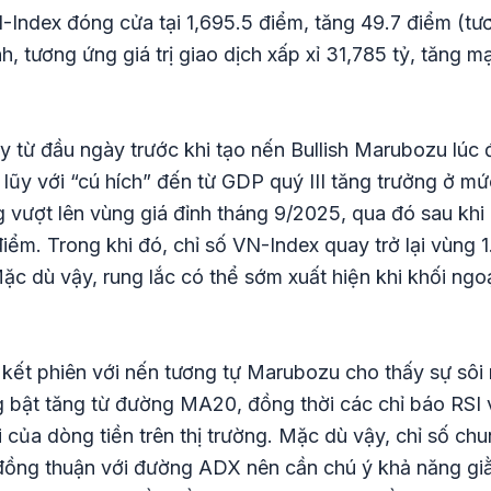
N-Index đóng cửa tại 1,695.5 điểm, tăng 49.7 điểm (
nh, tương ứng giá trị giao dịch xấp xỉ 31,785 tỷ, tăng 
 từ đầu ngày trước khi tạo nến Bullish Marubozu lúc
h lũy với “cú hích” đến từ GDP quý III tăng trưởng ở m
 vượt lên vùng giá đỉnh tháng 9/2025, qua đó sau khi 
ểm. Trong khi đó, chỉ số VN-Index quay trở lại vùng 1
c dù vậy, rung lắc có thể sớm xuất hiện khi khối ngoạ
 kết phiên với nến tương tự Marubozu cho thấy sự sôi 
ng bật tăng từ đường MA20, đồng thời các chỉ báo RS
của dòng tiền trên thị trường. Mặc dù vậy, chỉ số chu
đồng thuận với đường ADX nên cần chú ý khả năng giằn