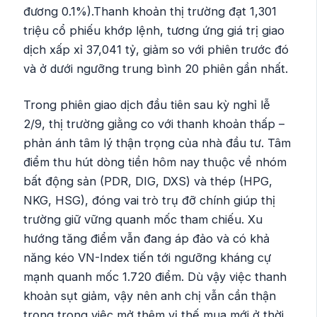
đương 0.1%).Thanh khoản thị trường đạt 1,301
triệu cổ phiếu khớp lệnh, tương ứng giá trị giao
dịch xấp xỉ 37,041 tỷ, giảm so với phiên trước đó
và ở dưới ngưỡng trung bình 20 phiên gần nhất.
Trong phiên giao dịch đầu tiên sau kỳ nghỉ lễ
2/9, thị trường giằng co với thanh khoản thấp –
phản ánh tâm lý thận trọng của nhà đầu tư. Tâm
điểm thu hút dòng tiền hôm nay thuộc về nhóm
bất động sản (PDR, DIG, DXS) và thép (HPG,
NKG, HSG), đóng vai trò trụ đỡ chính giúp thị
trường giữ vững quanh mốc tham chiếu. Xu
hướng tăng điểm vẫn đang áp đảo và có khả
năng kéo VN-Index tiến tới ngưỡng kháng cự
mạnh quanh mốc 1.720 điểm. Dù vậy việc thanh
khoản sụt giảm, vậy nên anh chị vẫn cần thận
trọng trong việc mở thêm vị thế mua mới ở thời