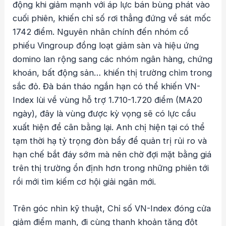
động khi giảm mạnh với áp lực bán bùng phát vào
cuối phiên, khiến chỉ số rơi thẳng đứng về sát mốc
1742 điểm. Nguyên nhân chính đến nhóm cổ
phiếu Vingroup đồng loạt giảm sàn và hiệu ứng
domino lan rộng sang các nhóm ngân hàng, chứng
khoán, bất động sản… khiến thị trường chìm trong
sắc đỏ. Đà bán tháo ngắn hạn có thể khiến VN-
Index lùi về vùng hỗ trợ 1.710-1.720 điểm (MA20
ngày), đây là vùng được kỳ vọng sẽ có lực cầu
xuất hiện để cân bằng lại. Anh chị hiện tại có thể
tạm thời hạ tỷ trọng đòn bẩy để quản trị rủi ro và
hạn chế bắt đáy sớm mà nên chờ đợi mặt bằng giá
trên thị trường ổn định hơn trong những phiên tới
rồi mới tìm kiếm cơ hội giải ngân mới.
Trên góc nhìn kỹ thuật, Chỉ số VN-Index đóng cửa
giảm điểm mạnh, đi cùng thanh khoản tăng đột