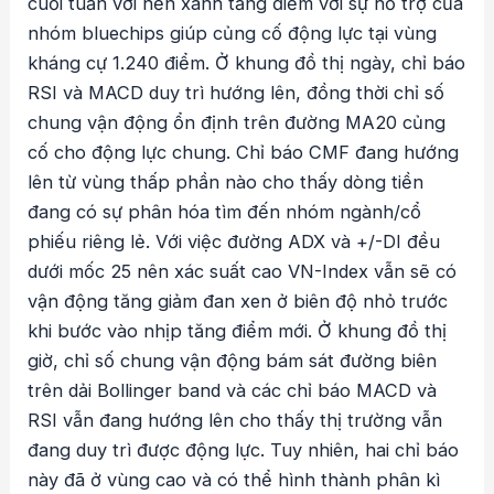
cuối tuần với nến xanh tăng điểm với sự hỗ trợ của
nhóm bluechips giúp củng cố động lực tại vùng
kháng cự 1.240 điểm. Ở khung đồ thị ngày, chỉ báo
RSI và MACD duy trì hướng lên, đồng thời chỉ số
chung vận động ổn định trên đường MA20 củng
cố cho động lực chung. Chỉ báo CMF đang hướng
lên từ vùng thấp phần nào cho thấy dòng tiền
đang có sự phân hóa tìm đến nhóm ngành/cổ
phiếu riêng lẻ. Với việc đường ADX và +/-DI đều
dưới mốc 25 nên xác suất cao VN-Index vẫn sẽ có
vận động tăng giảm đan xen ở biên độ nhỏ trước
khi bước vào nhịp tăng điểm mới. Ở khung đồ thị
giờ, chỉ số chung vận động bám sát đường biên
trên dải Bollinger band và các chỉ báo MACD và
RSI vẫn đang hướng lên cho thấy thị trường vẫn
đang duy trì được động lực. Tuy nhiên, hai chỉ báo
này đã ở vùng cao và có thể hình thành phân kì