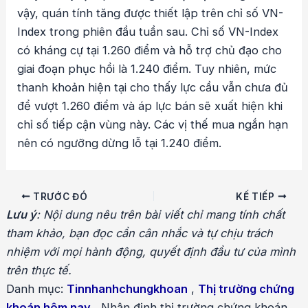
vậy, quán tính tăng được thiết lập trên chỉ số VN-
Index trong phiên đầu tuần sau. Chỉ số VN-Index
có kháng cự tại 1.260 điểm và hỗ trợ chủ đạo cho
giai đoạn phục hồi là 1.240 điểm. Tuy nhiên, mức
thanh khoản hiện tại cho thấy lực cầu vẫn chưa đủ
để vượt 1.260 điểm và áp lực bán sẽ xuất hiện khi
chỉ số tiếp cận vùng này. Các vị thế mua ngắn hạn
nên có ngưỡng dừng lỗ tại 1.240 điểm.
Điều
TRƯỚC ĐÓ
KẾ TIẾP
hướng
Lưu ý
: Nội dung nêu trên bài viết chỉ mang tính chất
bài
tham khảo, bạn đọc cần cân nhắc và tự chịu trách
viết
nhiệm với mọi hành động, quyết định đầu tư của mình
trên thực tế.
Danh mục:
Tinnhanhchungkhoan
,
Thị trường chứng
khoán hôm nay
,
Nhận định thị trường chứng khoán