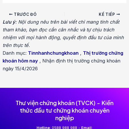
Điều
TRƯỚC ĐÓ
KẾ TIẾP
hướng
Lưu ý
: Nội dung nêu trên bài viết chỉ mang tính chất
bài
tham khảo, bạn đọc cần cân nhắc và tự chịu trách
viết
nhiệm với mọi hành động, quyết định đầu tư của mình
trên thực tế.
Danh mục:
Tinnhanhchungkhoan
,
Thị trường chứng
khoán hôm nay
,
Nhận định thị trường chứng khoán
ngày 15/4/2026
Thư viện chứng khoán (TVCK) - Kiến
thức đầu tư chứng khoán chuyên
nghiệp
Hotline
: 0588 988 988 -
Email
: