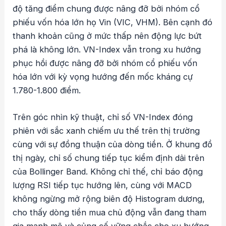
độ tăng điểm chung được nâng đỡ bởi nhóm cổ
phiếu vốn hóa lớn họ Vin (VIC, VHM). Bên cạnh đó
thanh khoản cũng ở mức thấp nên động lực bứt
phá là không lớn. VN-Index vẫn trong xu hướng
phục hồi được nâng đỡ bởi nhóm cổ phiếu vốn
hóa lớn với kỳ vọng hướng đến mốc kháng cự
1.780-1.800 điểm.
Trên góc nhìn kỹ thuật, chỉ số VN-Index đóng
phiên với sắc xanh chiếm ưu thế trên thị trường
cùng với sự đồng thuận của dòng tiền. Ở khung đồ
thị ngày, chỉ số chung tiếp tục kiểm định dải trên
của Bollinger Band. Không chỉ thế, chỉ báo động
lượng RSI tiếp tục hướng lên, cùng với MACD
không ngừng mở rộng biên độ Histogram dương,
cho thấy dòng tiền mua chủ động vẫn đang tham
gia mạnh mẽ và củng cố vững chắc cho xu hướng