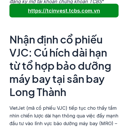
đăng ký mở tài khoản chứng khoán TCBS
"
https://tcinvest.tcbs.com.vn
Nhận định cổ phiếu
VJC: Cú hích dài hạn
từ tổ hợp bảo dưỡng
máy bay tại sân bay
Long Thành
VietJet (mã cổ phiếu VJC) tiếp tục cho thấy tầm
nhìn chiến lược dài hạn thông qua việc đẩy mạnh
đầu tư vào lĩnh vực bảo dưỡng máy bay (MRO) –