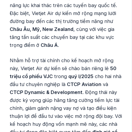
năng lực khai thác trên các tuyến bay quốc tế.
Đặc biệt, Vietjet Air dự kiến mở rộng mạng lưới
đường bay đến các thị trường tiềm năng như
Châu Âu, Mỹ, New Zealand
, cùng với việc gia
tăng tần suất các chuyến bay tại các khu vực
trọng điểm ở
Châu Á
.
Nhằm hỗ trợ tài chính cho kế hoạch mở rộng
này, Vietjet Air dự kiến sẽ chào bán riêng lẻ
50
triệu cổ phiếu VJC
trong
quý I/2025
cho hai nhà
đầu tư chuyên nghiệp là
CTCP Aviation
và
CTCP Dynamic & Development
. Động thái này
được kỳ vọng giúp hãng tăng cường tiềm lực tài
chính, giảm gánh nặng vay nợ và tạo điều kiện
thuận lợi để đầu tư vào việc mở rộng đội bay. Với
kế hoạch huy động vốn mạnh mẽ này, các nhà
đầu tư đang đặc biệt quan tâm đến
định giá cổ