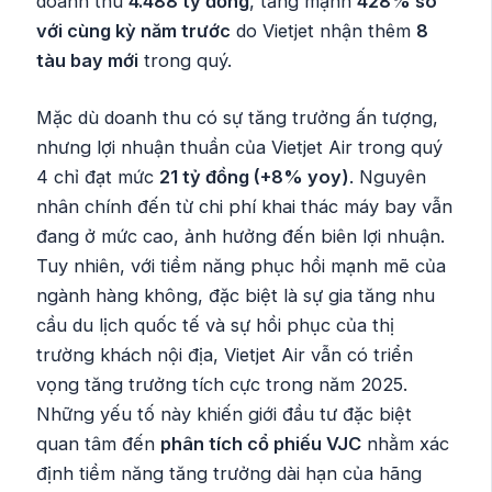
doanh thu
4.488 tỷ đồng
, tăng mạnh
428% so
với cùng kỳ năm trước
do Vietjet nhận thêm
8
tàu bay mới
trong quý.
Mặc dù doanh thu có sự tăng trưởng ấn tượng,
nhưng lợi nhuận thuần của Vietjet Air trong quý
4 chỉ đạt mức
21 tỷ đồng (+8% yoy)
. Nguyên
nhân chính đến từ chi phí khai thác máy bay vẫn
đang ở mức cao, ảnh hưởng đến biên lợi nhuận.
Tuy nhiên, với tiềm năng phục hồi mạnh mẽ của
ngành hàng không, đặc biệt là sự gia tăng nhu
cầu du lịch quốc tế và sự hồi phục của thị
trường khách nội địa, Vietjet Air vẫn có triển
vọng tăng trưởng tích cực trong năm 2025.
Những yếu tố này khiến giới đầu tư đặc biệt
quan tâm đến
phân tích cổ phiếu VJC
nhằm xác
định tiềm năng tăng trưởng dài hạn của hãng