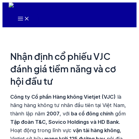
Nhảy
tới
Main
nội
Menu
dung
Nhận định cổ phiếu VJC
đánh giá tiềm năng và cơ
hội đầu tư
Công ty Cổ phần Hàng không Vietjet (VJC)
là
hãng hàng không tư nhân đầu tiên tại Việt Nam,
thành lập năm
2007
, với
ba cổ đông chính
gồm
Tập đoàn T&C, Sovico Holdings và HD Bank
.
Hoạt động trong lĩnh vực
vận tải hàng không
,
Vietjet sở hữu
mạng lưới 125 đường bay
nội địa