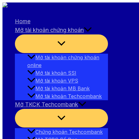
Nhảy
tới
Home
nội
Mở tài khoản chứng khoán
dung
Bật/tắt
Menu
Mở tài khoản chứng khoán
online
Mở tài khoản SSI
Mở tài khoản VPS
Mở tài khoản MB Bank
Mở tài khoản Techcombank
Mở TKCK Techcombank
Bật/tắt
Menu
Chứng khoán Techcombank